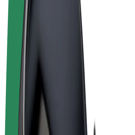
Obchodní podmínky
Soukromí
Cookies
© 2026 Bolt Technology OÜ
Produkty
Jízdy
Koloběžky
Bolt Market
Bolt Food
Bolt Drive
Bolt for Business