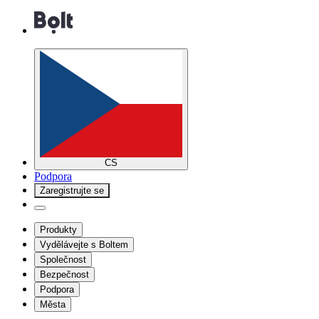
CS
Podpora
Zaregistrujte se
Produkty
Vydělávejte s Boltem
Společnost
Bezpečnost
Podpora
Města