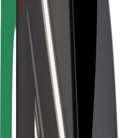
Bezpečnost cestujících
Bezpečnost řidičů
Bezpečnost na koloběžce
Laboratoř bezpečnosti
Města
Lokality
Řešení pro města
Letiště
Nabíjecí stanice Bolt
Podpora
Pro cestující
Pro řidiče