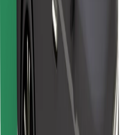
Objevte své oblíbené jídlo!
Stáhněte si aplikaci Bolt Food