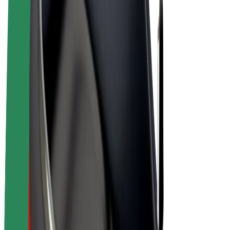
E-kola
Bolt Plus
Vydělávejte s Boltem
Řidiči
Výdělky řidiče
Kurýři
Výdělky kurýra
Partneři Bolt Food
Flotily
Franšízy
Společnost
Kariéra