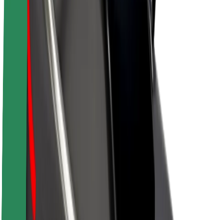
O společnosti Bolt
Udržitelnost podle Boltu
Projekt Zero
Blog
Tiskové centrum
Pokyny ke značce
Naše poslání
Vztahy s investory
Vedení
Značka
Média
Městský fond
Bezpečnost