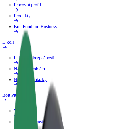
Pracovní profil
Produkty
Bolt Food pro Business
E-kola
Laboratoř bezpečnosti
Nahlásit problém
Nejčastější otázky
Bolt Plus
Výhody
Jak získat členství