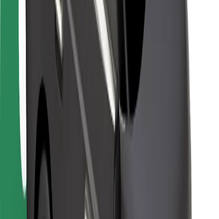
Pro kurýry
Bolt Food
Pro flotilové partnery
Pro restaurace
Bolt for Business
Jiné
Partneři
Obchodní podmínky
Cookies
Zabezpečení
Jízda za pár minut!
Stáhněte si aplikaci Bolt