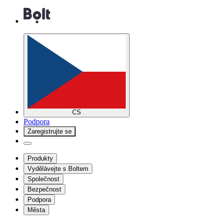
CS
Podpora
Zaregistrujte se
Produkty
Vydělávejte s Boltem
Společnost
Bezpečnost
Podpora
Města