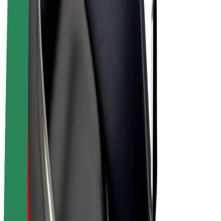
Bolt Plus
Vydělávejte s Boltem
Řidiči
Výdělky řidiče
Kurýři
Výdělky kurýra
Partneři Bolt Food
Flotily
Franšízy
Společnost
Kariéra
O společnosti Bolt