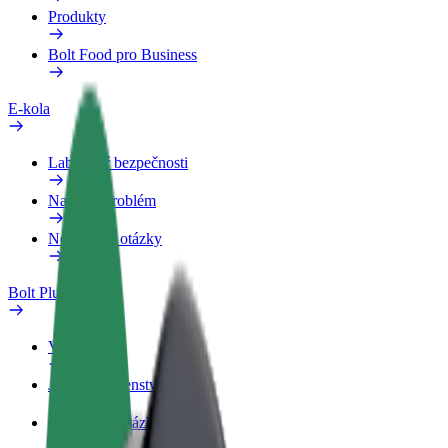
Produkty
Bolt Food pro Business
E-kola
Laboratoř bezpečnosti
Nahlásit problém
Nejčastější otázky
Bolt Plus
Výhody
Jak získat členství
Nejčastější otázky