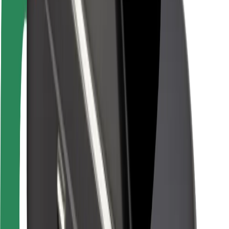
Bezpečnost řidičů
Bezpečnost na koloběžce
Laboratoř bezpečnosti
Města
Lokality
Řešení pro města
Letiště
Nabíjecí stanice Bolt
Podpora
Pro cestující
Pro řidiče
Pro kurýry