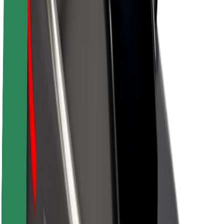
Udržitelnost podle Boltu
Projekt Zero
Blog
Tiskové centrum
Pokyny ke značce
Naše poslání
Vztahy s investory
Vedení
Značka
Média
Městský fond
Bezpečnost
Bezpečnost cestujících