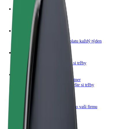
Staňte se řidičem
Vydělávejte podle sebe
Staňte se kurýrem
Doručujte jídlo a dostávejte výplatu každý týden
Přidejte restauraci nebo obchod
Oslovte více zákazníků a zvyšte si tržby
Zaregistrujte se jako flotilový partner
Přidejte svou flotilu k Boltu a zvyšte si tržby
Bolt for Business
Produkty a služby Boltu přesně pro vaši firmu