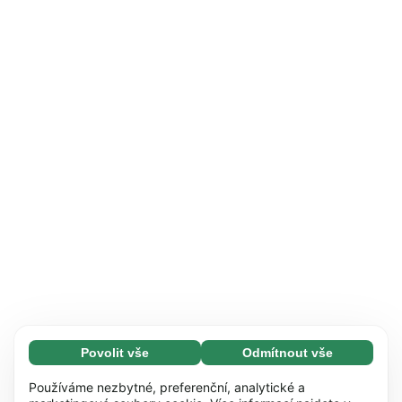
Povolit vše
Odmítnout vše
Nezbytné (65)
Nezbytné soubory cookie umožňují využívat
Zjistit více
Používáme nezbytné, preferenční, analytické a