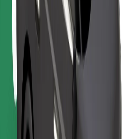
Bolt Food
Pro flotilové partnery
Pro restaurace
Bolt for Business
Jiné
Partneři
Obchodní podmínky
Cookies
Zabezpečení
Jízda za pár minut!
Stáhněte si aplikaci Bolt
Objevte své oblíbené jídlo!