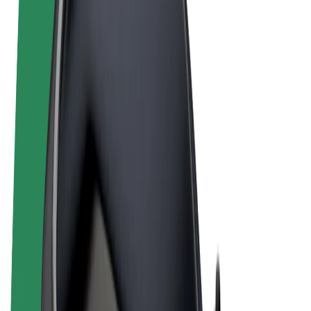
Obchodní podmínky
Soukromí
Cookies
© 2026 Bolt Technology OÜ
Produkty
Jízdy
Koloběžky
Bolt Market
Bolt Food
Bolt Drive
Bolt for Business
E-kola