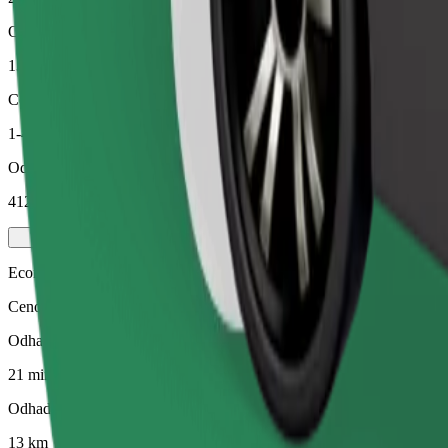
Odhadovaná vzdálenost
13 km
Cestující
1-4
Odhadovaná cena
412,80 Kč
Economy
Cenově dostupné jízdy v základních vozidlech
Odhadovaná doba jízdy
21 min
Odhadovaná vzdálenost
13 km