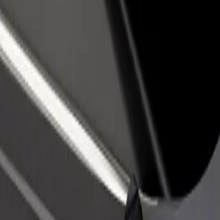
idejte restauraci nebo obchod
Zaregistrujte se jako flotilový partner
lovte více zákazníků a zvyšte si
Přidejte svou flotilu k Boltu a zvyšte
žby
si tržby
us Station
ntral Bus Station? Prohlédněte si naše služby a najděte tu ideální pro 
Stáhnout aplikaci