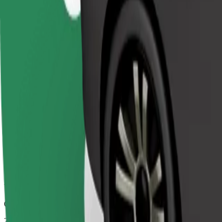
Spolehlivé jízdy v běžných vozidlech střední velikosti.
Odhadovaná doba jízdy
21 min
Odhadovaná vzdálenost
13 km
Cestující
1-4
Odhadovaná cena
344,00 Kč
Comfort
Větší vozidla s dostatkem místa pro nohy a úložným prostorem
Odhadovaná doba jízdy
21 min