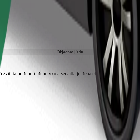
Objednat jízdu
 zvířata potřebují přepravku a sedadla je třeba chránit dekou nebo pod