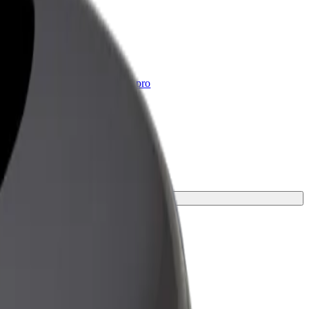
Bolt for Business
Produkty a služby Boltu přesně pro
vaši firmu
svou cestu.