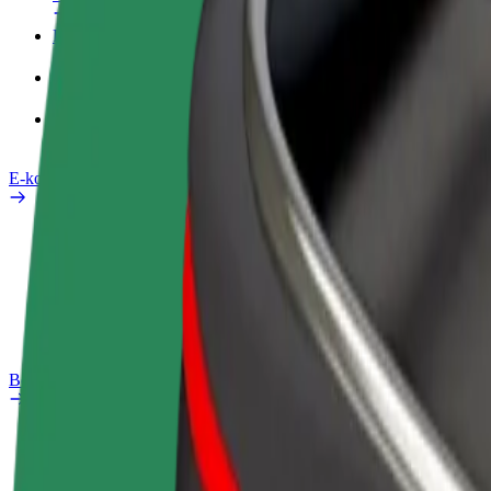
Pracovní profil
Produkty
Bolt Food pro Business
E-kola
Laboratoř bezpečnosti
Nahlásit problém
Nejčastější otázky
Bolt Plus
Výhody
Jak získat členství