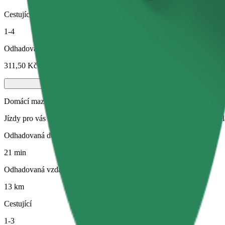
Cestující
1-4
Odhadovaná cena
311,50 Kč
Domácí mazlíčci
Jízdy pro vás i vašeho domácího mazlíčka. Psi musí mít náhubek, malá
Odhadovaná doba jízdy
21 min
Odhadovaná vzdálenost
13 km
Cestující
1-3