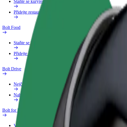
Staňte se kurýrem
Přidejte restauraci nebo obchod
Bolt Food
Staňte se kurýrem
Přidejte restauraci nebo obchod
Bolt Drive
Nejčastější otázky
Nahlásit vozidlo
Bolt for Business
Výhody