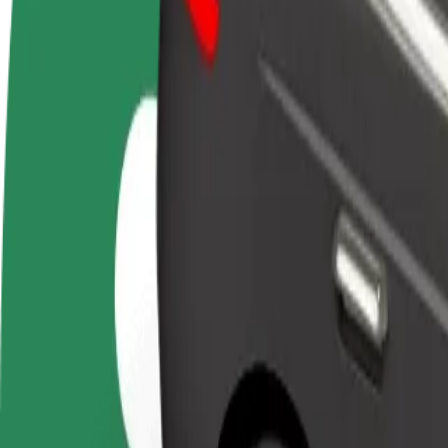
Nejčastější otázky
Staňte se řidičem
Staňte se kurýrem
Př
Vydělávejte podle
Doručujte jídlo a dostávejte výplatu
Os
sebe
každý týden
tr
Jak se dostat z Opatov, metro C do Florenc Central B
Hledáte nejlepší způsob, jak se dostat z Opatov, metro C do Florenc Ce
Odkud
Opatov, metro C
Kam
Florenc Central Bus Station
Pohodlná jízda na dosah ruky!
Bolt