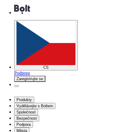
CS
Podpora
Zaregistrujte se
Produkty
Vydělávejte s Boltem
Společnost
Bezpečnost
Podpora
Města