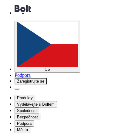
CS
Podpora
Zaregistrujte se
Produkty
Vydělávejte s Boltem
Společnost
Bezpečnost
Podpora
Města