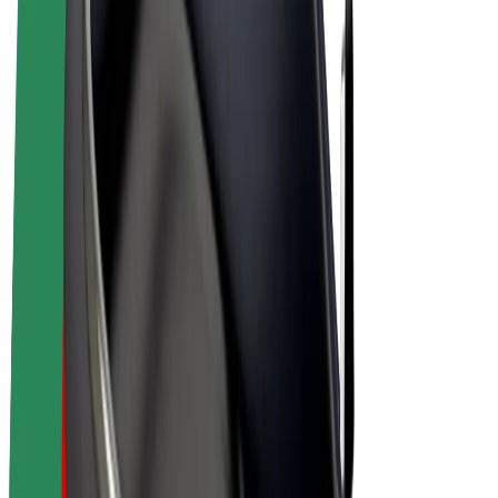
E-kola
Bolt Plus
Vydělávejte s Boltem
Řidiči
Výdělky řidiče
Kurýři
Výdělky kurýra
Partneři Bolt Food
Flotily
Franšízy
Společnost
Kariéra