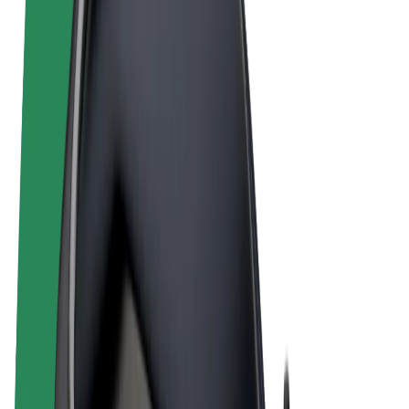
Obchodní podmínky
Soukromí
Cookies
© 2026 Bolt Technology OÜ
Produkty
Jízdy
Koloběžky
Bolt Market
Bolt Food
Bolt Drive
Bolt for Business