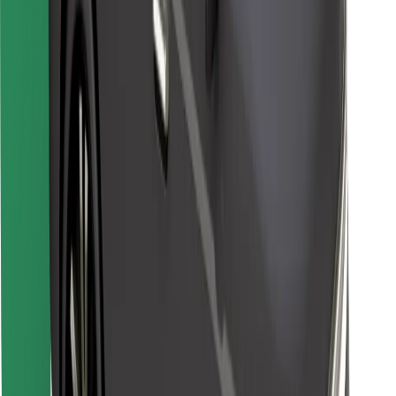
Objevte své oblíbené jídlo!
Stáhněte si aplikaci Bolt Food