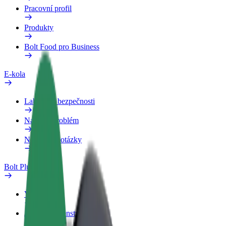
Pracovní profil
Produkty
Bolt Food pro Business
E-kola
Laboratoř bezpečnosti
Nahlásit problém
Nejčastější otázky
Bolt Plus
Výhody
Jak získat členství