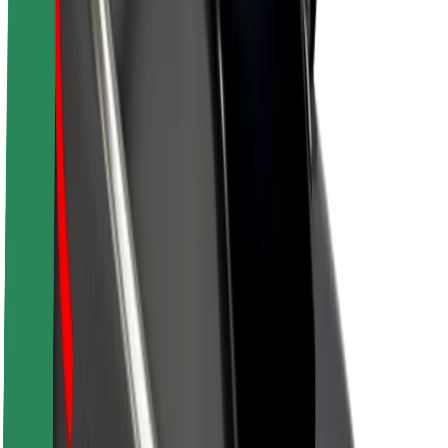
O společnosti Bolt
Udržitelnost podle Boltu
Projekt Zero
Blog
Tiskové centrum
Pokyny ke značce
Naše poslání
Vztahy s investory
Vedení
Značka
Média
Městský fond
Bezpečnost