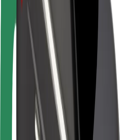
Bezpečnost cestujících
Bezpečnost řidičů
Bezpečnost na koloběžce
Laboratoř bezpečnosti
Města
Lokality
Řešení pro města
Letiště
Nabíjecí stanice Bolt
Podpora
Pro cestující
Pro řidiče