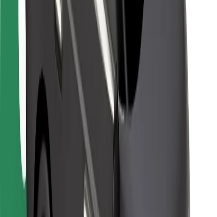
Pro kurýry
Bolt Food
Pro flotilové partnery
Pro restaurace
Bolt for Business
Jiné
Partneři
Obchodní podmínky
Cookies
Zabezpečení
Jízda za pár minut!
Stáhněte si aplikaci Bolt