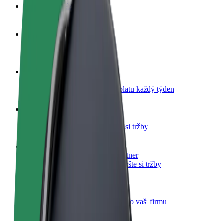
Nejčastější otázky
Staňte se řidičem
Vydělávejte podle sebe
Staňte se kurýrem
Doručujte jídlo a dostávejte výplatu každý týden
Přidejte restauraci nebo obchod
Oslovte více zákazníků a zvyšte si tržby
Zaregistrujte se jako flotilový partner
Přidejte svou flotilu k Boltu a zvyšte si tržby
Bolt for Business
Produkty a služby Boltu přesně pro vaši firmu