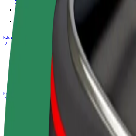
Produkty
Bolt Food pro Business
E-kola
Laboratoř bezpečnosti
Nahlásit problém
Nejčastější otázky
Bolt Plus
Výhody
Jak získat členství
Nejčastější otázky