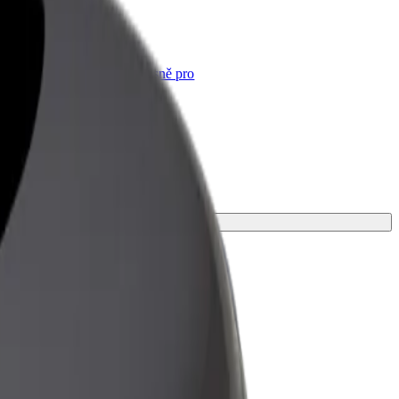
Bolt for Business
Produkty a služby Boltu přesně pro
vaši firmu
tu.