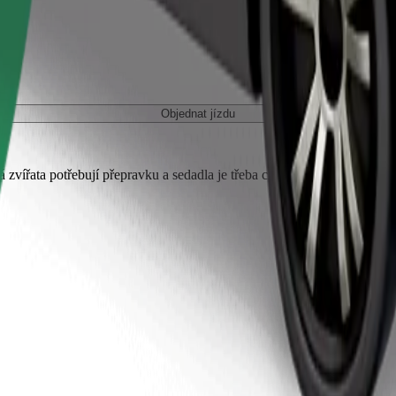
Objednat jízdu
 zvířata potřebují přepravku a sedadla je třeba chránit dekou nebo pod