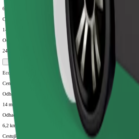
6,2 km
Cestující
1-4
Odhadovaná cena
245,80 Kč
Economy
Cenově dostupné jízdy v základních vozidlech
Odhadovaná doba jízdy
14 min
Odhadovaná vzdálenost
6,2 km
Cestující