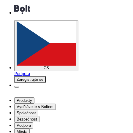
CS
Podpora
Zaregistrujte se
Produkty
Vydělávejte s Boltem
Společnost
Bezpečnost
Podpora
Města