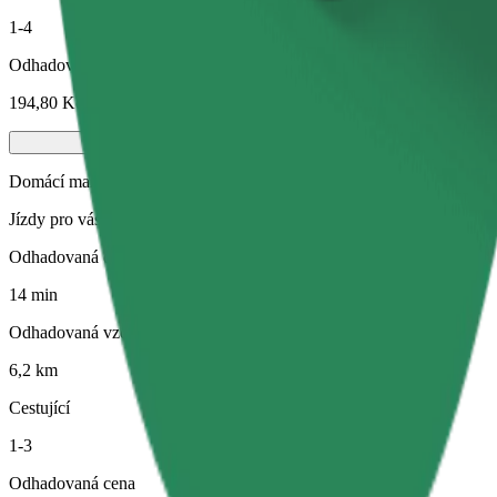
1-4
Odhadovaná cena
194,80 Kč
Domácí mazlíčci
Jízdy pro vás i vašeho domácího mazlíčka. Psi musí mít náhubek, malá
Odhadovaná doba jízdy
14 min
Odhadovaná vzdálenost
6,2 km
Cestující
1-3
Odhadovaná cena