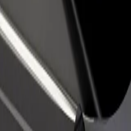
idejte restauraci nebo obchod
Zaregistrujte se jako flotilový partner
lovte více zákazníků a zvyšte si
Přidejte svou flotilu k Boltu a zvyšte
žby
si tržby
krác
y Pankrác? Prohlédněte si naše služby a najděte tu ideální pro svou ces
Stáhnout aplikaci