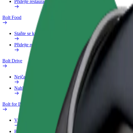
Přidejte restauraci nebo obchod
Bolt Food
Staňte se kurýrem
Přidejte restauraci nebo obchod
Bolt Drive
Nejčastější otázky
Nahlásit vozidlo
Bolt for Business
Výhody
Pracovní profil