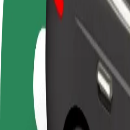
Staňte se řidičem
Staňte se kurýrem
Př
Vydělávejte podle
Doručujte jídlo a dostávejte výplatu
Os
sebe
každý týden
tr
Jak se dostat z Praha hlavní nádraží do Arkády Pan
Hledáte nejlepší způsob, jak se dostat z Praha hlavní nádraží do Arkád
Odkud
Praha hlavní nádraží
Kam
Arkády Pankrác
Pohodlná jízda na dosah ruky!
Bolt
Spolehlivé jízdy v běžných vozidlech střední velikosti.
Odhadovaná doba jízdy