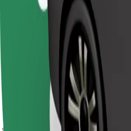
14 min
Odhadovaná vzdálenost
6,2 km
Cestující
1-4
Odhadovaná cena
205,10 Kč
Comfort
Větší vozidla s dostatkem místa pro nohy a úložným prostorem
Odhadovaná doba jízdy
14 min
Odhadovaná vzdálenost