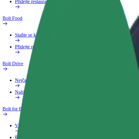
Přidejte restauraci nebo obchod
Bolt Food
Staňte se kurýrem
Přidejte restauraci nebo obchod
Bolt Drive
Nejčastější otázky
Nahlásit vozidlo
Bolt for Business
Výhody
Pracovní profil