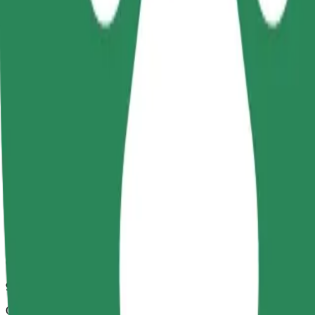
9 min
Odhadovaná vzdálenost
2,3 km
Cestující
1-4
Odhadovaná cena
4,40 PLN
Comfort
Větší vozidla s dostatkem místa pro nohy a úložným prostorem
Odhadovaná doba jízdy
9 min
Odhadovaná vzdálenost