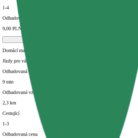
1-4
Odhadovaná cena
9,00 PLN
Domácí mazlíčci
Jízdy pro vás i vašeho domácího mazlíčka. Psi musí mít náhubek, malá
Odhadovaná doba jízdy
9 min
Odhadovaná vzdálenost
2,3 km
Cestující
1-3
Odhadovaná cena