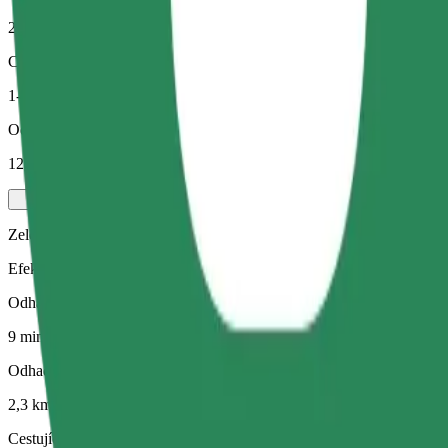
2,3 km
Cestující
1-4
Odhadovaná cena
12,90 PLN
Zelený
Efektivní jízdy v hybridních a elektrických vozidlech
Odhadovaná doba jízdy
9 min
Odhadovaná vzdálenost
2,3 km
Cestující