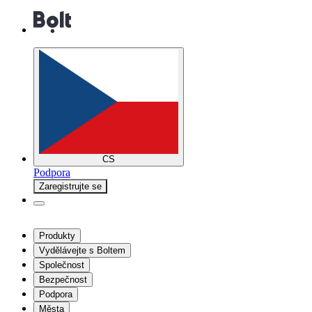
CS
Podpora
Zaregistrujte se
Produkty
Vydělávejte s Boltem
Společnost
Bezpečnost
Podpora
Města