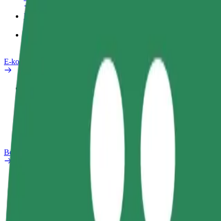
Produkty
Bolt Food pro Business
E-kola
Laboratoř bezpečnosti
Nahlásit problém
Nejčastější otázky
Bolt Plus
Výhody
Jak získat členství
Nejčastější otázky