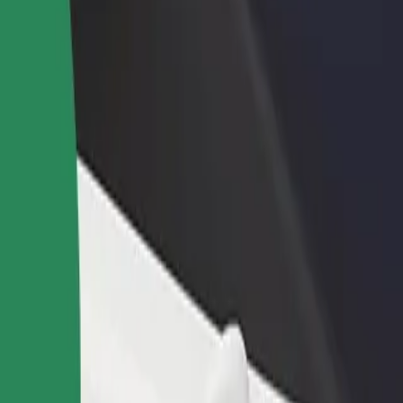
idejte restauraci nebo obchod
Zaregistrujte se jako flotilový partner
lovte více zákazníků a zvyšte si
Přidejte svou flotilu k Boltu a zvyšte
žby
si tržby
rt (RZE)
w Airport (RZE)? Prohlédněte si naše služby a najděte tu ideální pro s
Stáhnout aplikaci