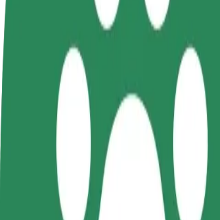
Staňte se řidičem
Staňte se kurýrem
Př
Vydělávejte podle
Doručujte jídlo a dostávejte výplatu
Os
sebe
každý týden
tr
Jak se dostat z Lucky Cook Bistro do Rzeszów Airpo
Hledáte nejlepší způsob, jak se dostat z Lucky Cook Bistro do Rzeszó
Odkud
Lucky Cook Bistro
Kam
Rzeszów Airport (RZE)
Pohodlná jízda na dosah ruky!
Bolt
Spolehlivé jízdy v běžných vozidlech střední velikosti.
Odhadovaná doba jízdy