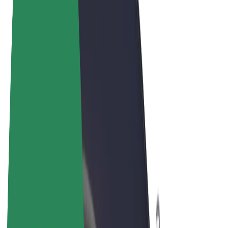
Obchodní podmínky
Soukromí
Cookies
© 2026 Bolt Technology OÜ
Produkty
Jízdy
Koloběžky
Bolt Market
Bolt Food
Bolt Drive
Bolt for Business