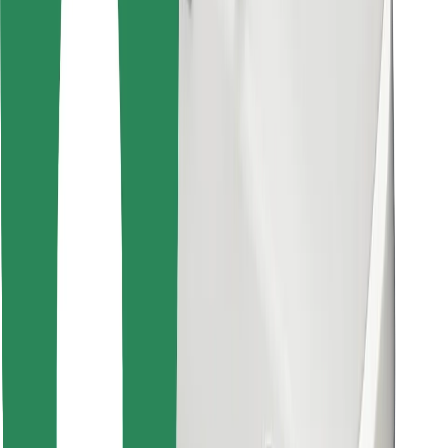
Objevte své oblíbené jídlo!
Stáhněte si aplikaci Bolt Food