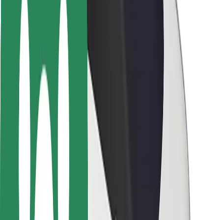
Bezpečnost cestujících
Bezpečnost řidičů
Bezpečnost na koloběžce
Laboratoř bezpečnosti
Města
Lokality
Řešení pro města
Letiště
Nabíjecí stanice Bolt
Podpora
Pro cestující
Pro řidiče