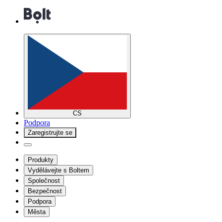
CS
Podpora
Zaregistrujte se
Produkty
Vydělávejte s Boltem
Společnost
Bezpečnost
Podpora
Města