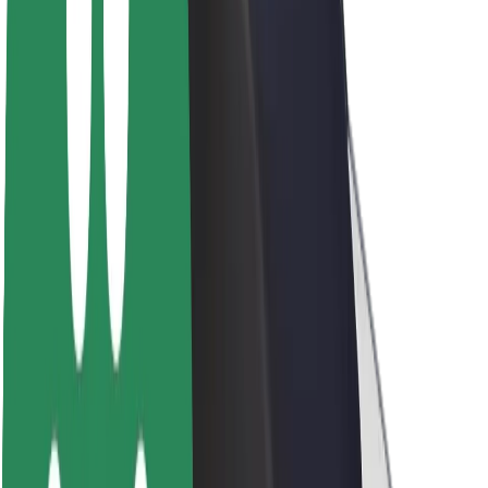
O společnosti Bolt
Udržitelnost podle Boltu
Projekt Zero
Blog
Tiskové centrum
Pokyny ke značce
Naše poslání
Vztahy s investory
Vedení
Značka
Média
Městský fond
Bezpečnost