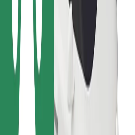
Pro kurýry
Bolt Food
Pro flotilové partnery
Pro restaurace
Bolt for Business
Jiné
Partneři
Obchodní podmínky
Cookies
Zabezpečení
Jízda za pár minut!
Stáhněte si aplikaci Bolt