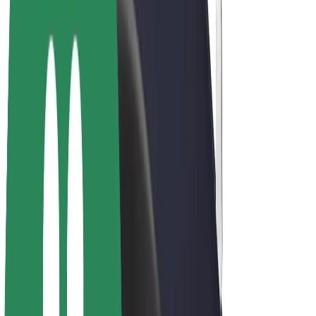
E-kola
Bolt Plus
Vydělávejte s Boltem
Řidiči
Výdělky řidiče
Kurýři
Výdělky kurýra
Partneři Bolt Food
Flotily
Franšízy
Společnost
Kariéra