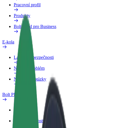
Pracovní profil
Produkty
Bolt Food pro Business
E-kola
Laboratoř bezpečnosti
Nahlásit problém
Nejčastější otázky
Bolt Plus
Výhody
Jak získat členství