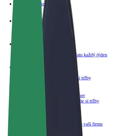
Nejčastější otázky
Staňte se řidičem
Vydělávejte podle sebe
Staňte se kurýrem
Doručujte jídlo a dostávejte výplatu každý týden
Přidejte restauraci nebo obchod
Oslovte více zákazníků a zvyšte si tržby
Zaregistrujte se jako flotilový partner
Přidejte svou flotilu k Boltu a zvyšte si tržby
Bolt for Business
Produkty a služby Boltu přesně pro vaši firmu