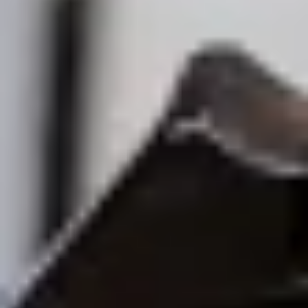
Bolt Food
Staňte se kurýrem
Přidejte restauraci nebo obchod
Bolt Drive
Nejčastější otázky
Nahlásit vozidlo
Bolt for Business
Výhody
Pracovní profil