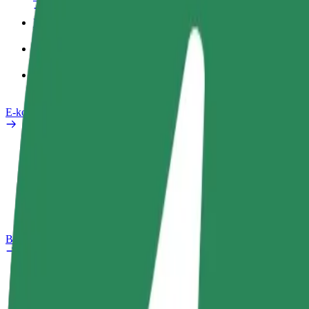
Pracovní profil
Produkty
Bolt Food pro Business
E-kola
Laboratoř bezpečnosti
Nahlásit problém
Nejčastější otázky
Bolt Plus
Výhody
Jak získat členství