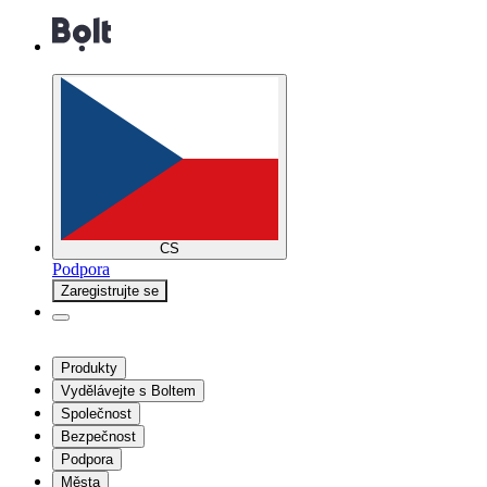
CS
Podpora
Zaregistrujte se
Produkty
Vydělávejte s Boltem
Společnost
Bezpečnost
Podpora
Města