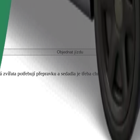
Objednat jízdu
 zvířata potřebují přepravku a sedadla je třeba chránit dekou nebo pod