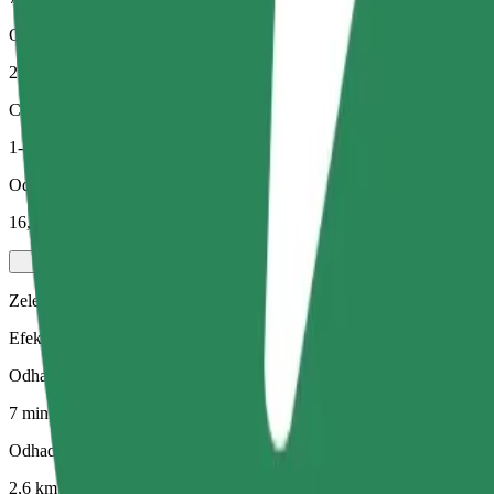
Odhadovaná vzdálenost
2,6 km
Cestující
1-4
Odhadovaná cena
16,20 PLN
Zelený
Efektivní jízdy v hybridních a elektrických vozidlech
Odhadovaná doba jízdy
7 min
Odhadovaná vzdálenost
2,6 km