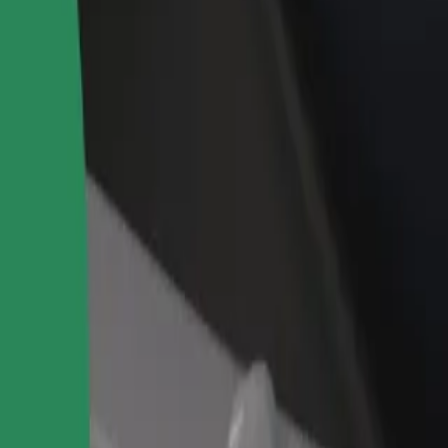
idejte restauraci nebo obchod
Zaregistrujte se jako flotilový partner
lovte více zákazníků a zvyšte si
Přidejte svou flotilu k Boltu a zvyšte
žby
si tržby
édněte si naše služby a najděte tu ideální pro svou cestu.
Stáhnout aplikaci