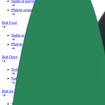
Staňte se kurýrem
Přidejte restauraci nebo obchod
Bolt Food
Staňte se kurýrem
Přidejte restauraci nebo obchod
Bolt Drive
Nejčastější otázky
Nahlásit vozidlo
Bolt for Business
Výhody