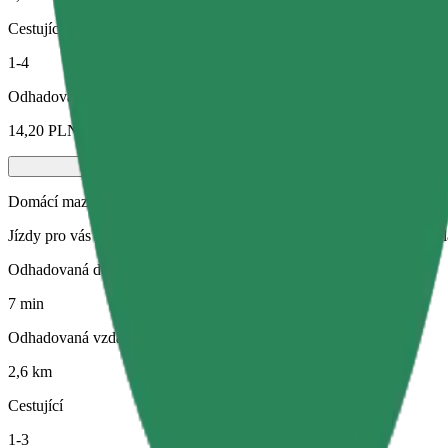
Cestující
1-4
Odhadovaná cena
14,20 PLN
Domácí mazlíčci
Jízdy pro vás i vašeho domácího mazlíčka. Psi musí mít náhubek, malá
Odhadovaná doba jízdy
7 min
Odhadovaná vzdálenost
2,6 km
Cestující
1-3