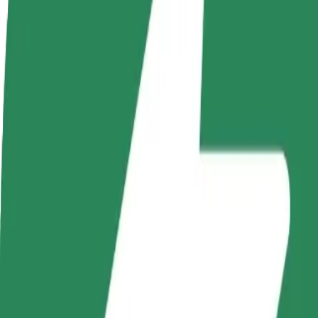
Nejčastější otázky
Staňte se řidičem
Staňte se kurýrem
Př
Vydělávejte podle
Doručujte jídlo a dostávejte výplatu
Os
sebe
každý týden
tr
Jak se dostat z Kaufland do Palmiarnia
Hledáte nejlepší způsob, jak se dostat z Kaufland do Palmiarnia? Prohl
Odkud
Kaufland
Kam
Palmiarnia
Pohodlná jízda na dosah ruky!
Bolt