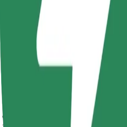
Spolehlivé jízdy v běžných vozidlech střední velikosti.
Odhadovaná doba jízdy
7 min
Odhadovaná vzdálenost
2,6 km
Cestující
1-4
Odhadovaná cena
12,40 PLN
Comfort
Větší vozidla s dostatkem místa pro nohy a úložným prostorem
Odhadovaná doba jízdy
7 min