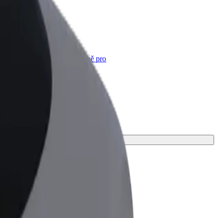
Bolt for Business
Produkty a služby Boltu přesně pro
vaši firmu