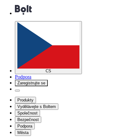
CS
Podpora
Zaregistrujte se
Produkty
Vydělávejte s Boltem
Společnost
Bezpečnost
Podpora
Města