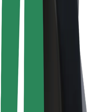
O společnosti Bolt
Udržitelnost podle Boltu
Projekt Zero
Blog
Tiskové centrum
Pokyny ke značce
Naše poslání
Vztahy s investory
Vedení
Značka
Média
Městský fond
Bezpečnost