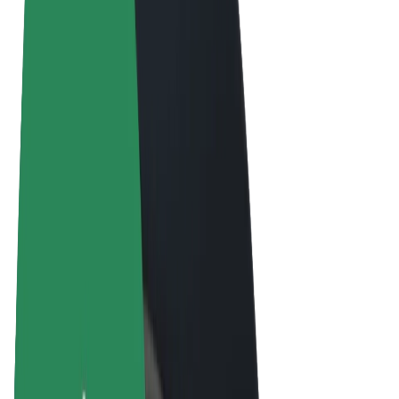
Obchodní podmínky
Soukromí
Cookies
© 2026 Bolt Technology OÜ
Produkty
Jízdy
Koloběžky
Bolt Market
Bolt Food
Bolt Drive
Bolt for Business