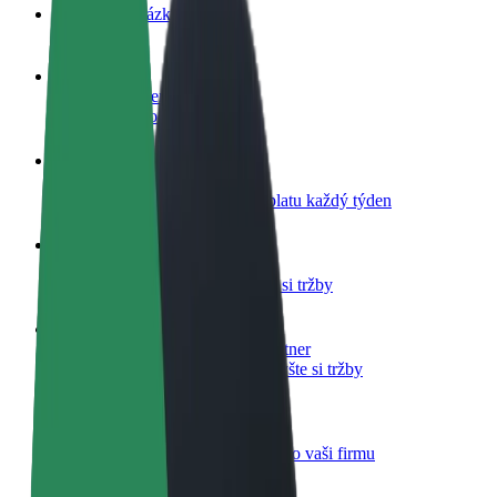
Nejčastější otázky
Staňte se řidičem
Vydělávejte podle sebe
Staňte se kurýrem
Doručujte jídlo a dostávejte výplatu každý týden
Přidejte restauraci nebo obchod
Oslovte více zákazníků a zvyšte si tržby
Zaregistrujte se jako flotilový partner
Přidejte svou flotilu k Boltu a zvyšte si tržby
Bolt for Business
Produkty a služby Boltu přesně pro vaši firmu