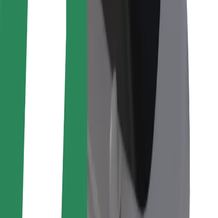
Pro kurýry
Bolt Food
Pro flotilové partnery
Pro restaurace
Bolt for Business
Jiné
Partneři
Obchodní podmínky
Cookies
Zabezpečení
Jízda za pár minut!
Stáhněte si aplikaci Bolt