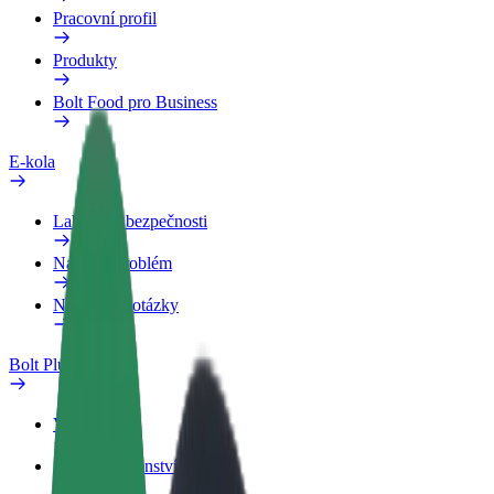
Pracovní profil
Produkty
Bolt Food pro Business
E-kola
Laboratoř bezpečnosti
Nahlásit problém
Nejčastější otázky
Bolt Plus
Výhody
Jak získat členství