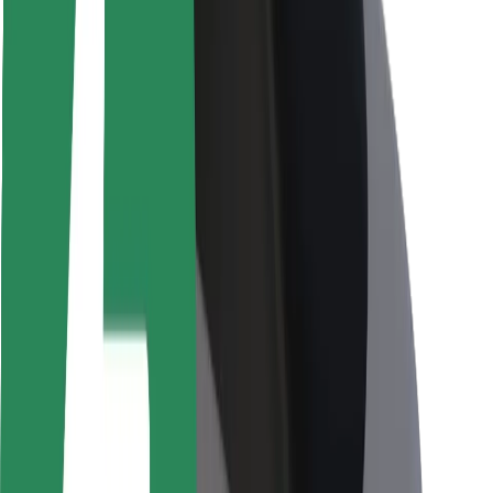
Bezpečnost cestujících
Bezpečnost řidičů
Bezpečnost na koloběžce
Laboratoř bezpečnosti
Města
Lokality
Řešení pro města
Letiště
Nabíjecí stanice Bolt
Podpora
Pro cestující
Pro řidiče