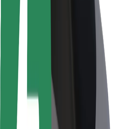
Bezpečnost řidičů
Bezpečnost na koloběžce
Laboratoř bezpečnosti
Města
Lokality
Řešení pro města
Letiště
Nabíjecí stanice Bolt
Podpora
Pro cestující
Pro řidiče
Pro kurýry