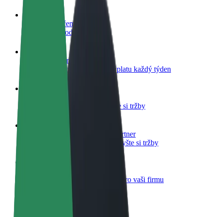
Staňte se řidičem
Vydělávejte podle sebe
Staňte se kurýrem
Doručujte jídlo a dostávejte výplatu každý týden
Přidejte restauraci nebo obchod
Oslovte více zákazníků a zvyšte si tržby
Zaregistrujte se jako flotilový partner
Přidejte svou flotilu k Boltu a zvyšte si tržby
Bolt for Business
Produkty a služby Boltu přesně pro vaši firmu