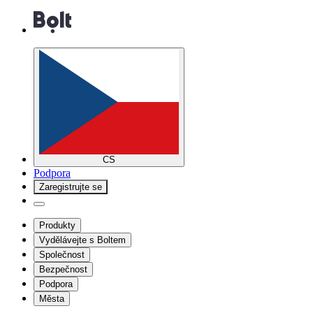
CS
Podpora
Zaregistrujte se
Produkty
Vydělávejte s Boltem
Společnost
Bezpečnost
Podpora
Města