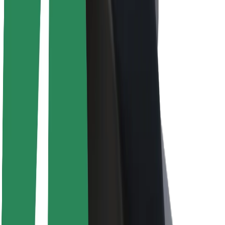
Udržitelnost podle Boltu
Projekt Zero
Blog
Tiskové centrum
Pokyny ke značce
Naše poslání
Vztahy s investory
Vedení
Značka
Média
Městský fond
Bezpečnost
Bezpečnost cestujících