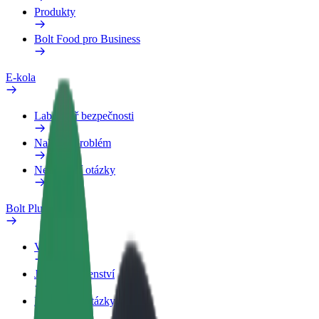
Produkty
Bolt Food pro Business
E-kola
Laboratoř bezpečnosti
Nahlásit problém
Nejčastější otázky
Bolt Plus
Výhody
Jak získat členství
Nejčastější otázky