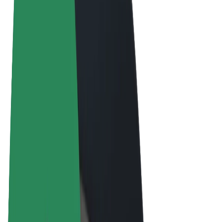
Obchodní podmínky
Soukromí
Cookies
© 2026 Bolt Technology OÜ
Produkty
Jízdy
Koloběžky
Bolt Market
Bolt Food
Bolt Drive
Bolt for Business
E-kola