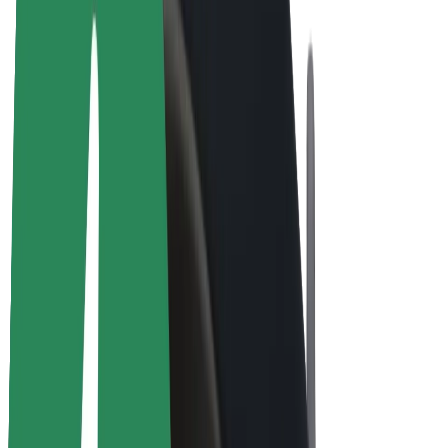
Bolt Plus
Vydělávejte s Boltem
Řidiči
Výdělky řidiče
Kurýři
Výdělky kurýra
Partneři Bolt Food
Flotily
Franšízy
Společnost
Kariéra
O společnosti Bolt