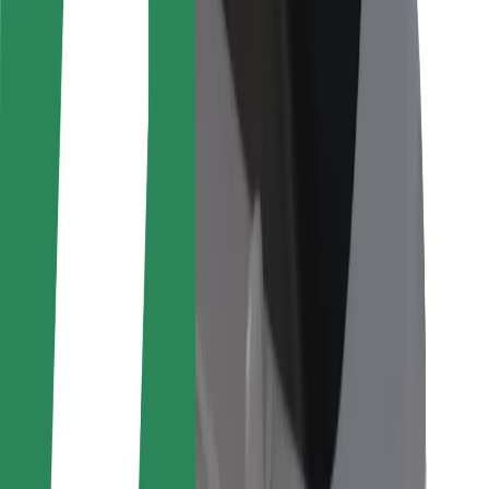
Bolt Food
Pro flotilové partnery
Pro restaurace
Bolt for Business
Jiné
Partneři
Obchodní podmínky
Cookies
Zabezpečení
Jízda za pár minut!
Stáhněte si aplikaci Bolt
Objevte své oblíbené jídlo!