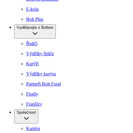
E-kola
Bolt Plus
Vydělávejte s Boltem
Řidiči
Výdělky řidiče
Kurýři
Výdělky kurýra
Partneři Bolt Food
Flotily
Franšízy
Společnost
Kariéra