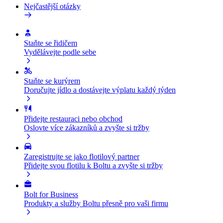
Nejčastější otázky
Staňte se řidičem
Vydělávejte podle sebe
Staňte se kurýrem
Doručujte jídlo a dostávejte výplatu každý týden
Přidejte restauraci nebo obchod
Oslovte více zákazníků a zvyšte si tržby
Zaregistrujte se jako flotilový partner
Přidejte svou flotilu k Boltu a zvyšte si tržby
Bolt for Business
Produkty a služby Boltu přesně pro vaši firmu