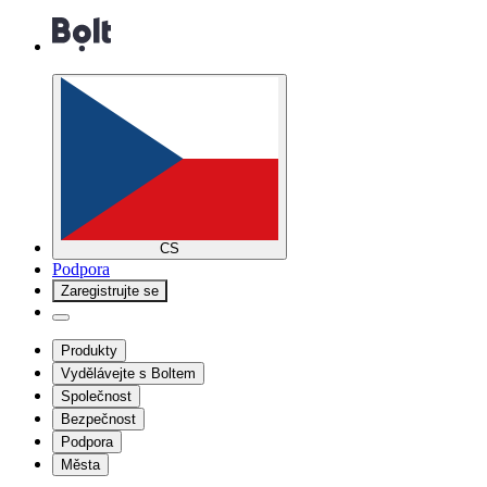
CS
Podpora
Zaregistrujte se
Produkty
Vydělávejte s Boltem
Společnost
Bezpečnost
Podpora
Města