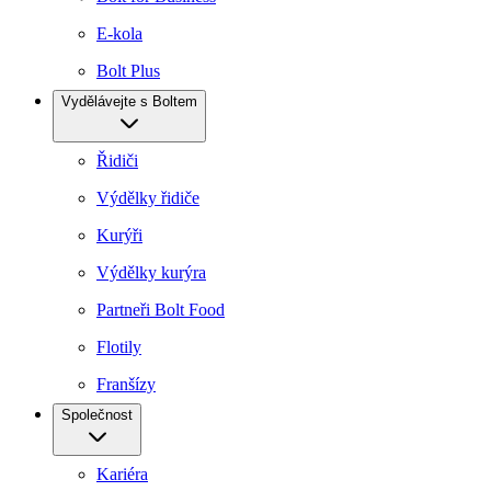
E-kola
Bolt Plus
Vydělávejte s Boltem
Řidiči
Výdělky řidiče
Kurýři
Výdělky kurýra
Partneři Bolt Food
Flotily
Franšízy
Společnost
Kariéra