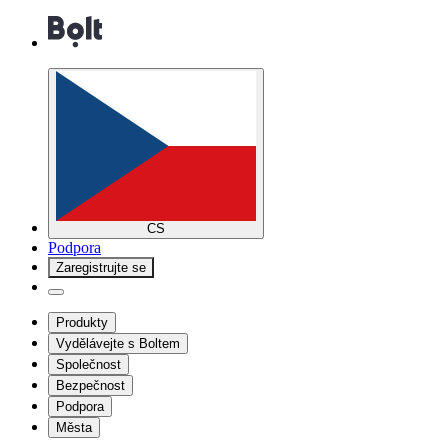
CS
Podpora
Zaregistrujte se
Produkty
Vydělávejte s Boltem
Společnost
Bezpečnost
Podpora
Města