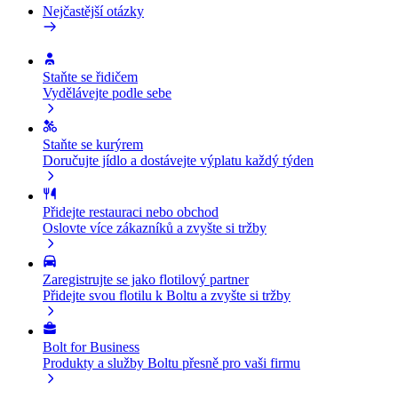
Nejčastější otázky
Staňte se řidičem
Vydělávejte podle sebe
Staňte se kurýrem
Doručujte jídlo a dostávejte výplatu každý týden
Přidejte restauraci nebo obchod
Oslovte více zákazníků a zvyšte si tržby
Zaregistrujte se jako flotilový partner
Přidejte svou flotilu k Boltu a zvyšte si tržby
Bolt for Business
Produkty a služby Boltu přesně pro vaši firmu