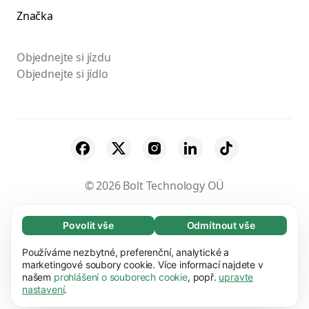
Značka
Objednejte si jízdu
Objednejte si jídlo
© 2026 Bolt Technology OÜ
Partneři
Obchodní podmínky
Povolit vše
Odmítnout vše
Nezbytné (65)
Ochrana osobních údajů
Soubory cookie
Nezbytné soubory cookie umožňují využívat
Používáme nezbytné, preferenční, analytické a
Zjistit více
naše webové stránky díky základním funkcím,
marketingové soubory cookie. Více informací najdete v
Zabezpečení
našem
prohlášení o souborech cookie
, popř.
upravte
např. navigaci na stránce. Bez těchto souborů
Preference (17)
nastavení
.
cookie nemůže webová stránka správně
Předvolené soubory cookie umožňují našim
fungovat.
Zjistit více
Zjistit více