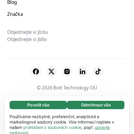
Blog
Značka
Objednejte si jízdu
Objednejte si jídlo
© 2026 Bolt Technology OÜ
Partneři
Obchodní podmínky
Povolit vše
Odmítnout vše
Nezbytné (65)
Ochrana osobních údajů
Soubory cookie
Nezbytné soubory cookie umožňují využívat
Používáme nezbytné, preferenční, analytické a
Zjistit více
naše webové stránky díky základním funkcím,
marketingové soubory cookie. Více informací najdete v
Zabezpečení
našem
prohlášení o souborech cookie
, popř.
upravte
např. navigaci na stránce. Bez těchto souborů
Preference (17)
nastavení
.
cookie nemůže webová stránka správně