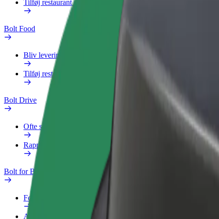
Tilføj restaurant eller butik
Bolt Food
Bliv leveringsperson
Tilføj restaurant eller butik
Bolt Drive
Ofte stillede spørgsmål
Rapportér et køretøj
Bolt for Business
Fordele
Arbejdsprofil