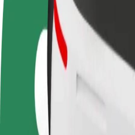
Bliv chauffør
Bliv leveringsperson
Tilføj re
Tjen penge på dine
Lever mad og få udbetaling
Nå flere
vilkår
hver uge
indtjeni
Sådan kommer du fra Batumi Mall til Sarpi
Leder du efter den bedste måde at komme fra Batumi Mall til Sarpi? Udf
Fra
Batumi Mall
Til
Sarpi
Komfort og bekvemmelighed er kun et par tryk væk!
Basis
Prisbillige ture i almindelige biler
Anslået rejsetid