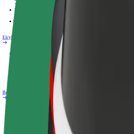
Produkter
Bolt Food for Business
Elcykler
Sikkerhedscenter
Rapportér et problem
Ofte stillede spørgsmål
Bolt plus
Fordele
Sådan bliver du medlem
Ofte stillede spørgsmål