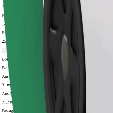
21,2 km
Passagerer
1-4
Estimeret pris
25,40 GEL
Bolt Rejse
Behagelige intercity-rejser
Anslået rejsetid
31 min.
Anslået afstand
21,2 km
Passagerer