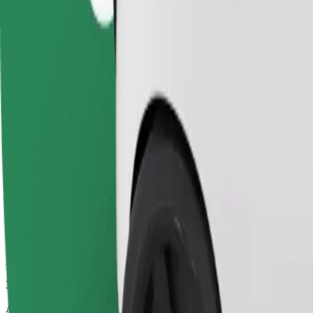
31 min.
Anslået afstand
21,2 km
Passagerer
1-3
Estimeret pris
23,90 GEL
Bolt
Pålidelige ture i almindelige mellemstore biler.
Anslået rejsetid
31 min.
Anslået afstand