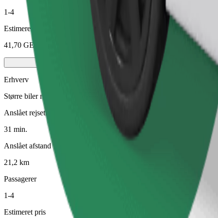
1-4
Estimeret pris
41,70 GEL
Erhverv
Større biler med mere benplads og opbevaring
Anslået rejsetid
31 min.
Anslået afstand
21,2 km
Passagerer
1-4
Estimeret pris