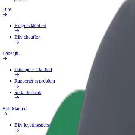
Ture
Brugersikkerhed
Bliv chauffør
Løbehjul
Løbehjulssikkerhed
Rapportér et problem
Sikkerhedslab
Bolt Marked
Bliv leveringsperson