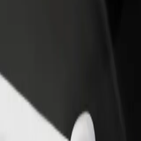
staurant eller butik
Tilmeld dig som flådeejer
Bolt for
 kunder og øg din
Tilføj din flåde til Bolt, og øg din
Bolt-prod
ng
indtjening
virksom
orsk vores tjenester og find den perfekte til din rejse.
Hent appen