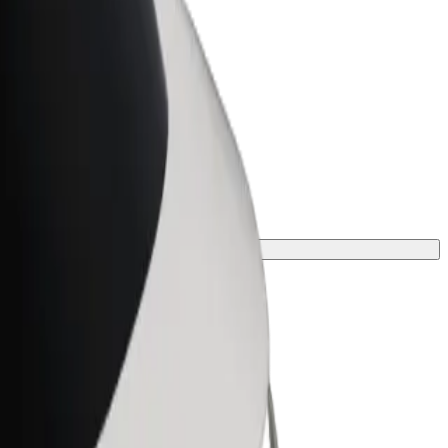
 Business
ukter og tjenester skaleret til din
hed