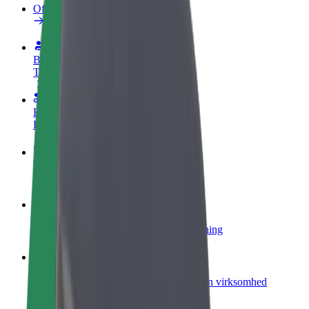
Ofte stillede spørgsmål
Bliv chauffør
Tjen penge på dine vilkår
Bliv leveringsperson
Lever mad og få udbetaling hver uge
Tilføj restaurant eller butik
Nå flere kunder og øg din indtjening
Tilmeld dig som flådeejer
Tilføj din flåde til Bolt, og øg din indtjening
Bolt for Business
Bolt-produkter og tjenester skaleret til din virksomhed