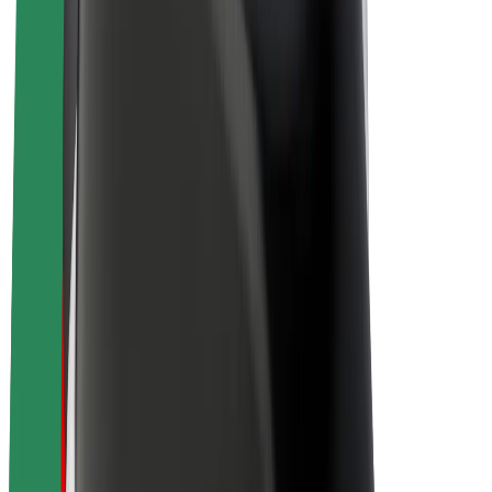
Om Bolt
Bæredygtighed hos Bolt
Project Zero
Blog
Nyhedsrum
Retningslinjer for brand
Mission
Investorrelationer
Ledelse
Brand
Medier
Urban Fund
Sikkerhed