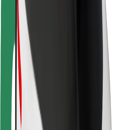
For leveringspersoner
Bolt Food
For flådeejere
For restauranter
Bolt for Business
Andet
Leverandører
Vilkår og betingelser
Cookies
Sikkerhed
Få en tur på få minutter!
Download Bolt-appen