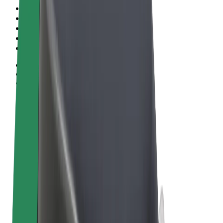
Vilkår og betingelser
Privatliv
Cookies
© 2026 Bolt Technology OÜ
Produkter
Ture
Løbehjul
Bolt Marked
Bolt Food
Bolt Drive
Bolt for Business