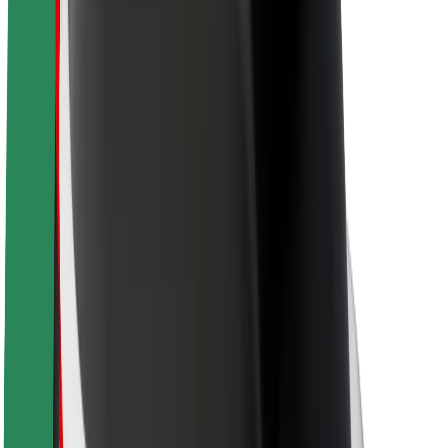
Passagersikkerhed
Chaufførsikkerhed
Sikkerhed på el-løbehjul
Sikkerhedscenter
Byer
Placeringer
Byløsninger
Lufthavne
Bolt-ladestationer
Kundeservice
For passagerer
For chauffører