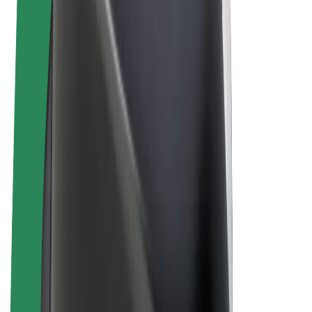
Elcykler
Bolt Plus
Tjen penge med Bolt
Chauffører
Chaufførindtjening
Leveringspersoner
Kurerindtjening
Bolt Mad partnere
Flåder
Franchise
Virksomhed
Karrierer