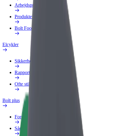
Arbejdsprofil
Produkter
Bolt Food for Business
Elcykler
Sikkerhedscenter
Rapportér et problem
Ofte stillede spørgsmål
Bolt plus
Fordele
Sådan bliver du medlem