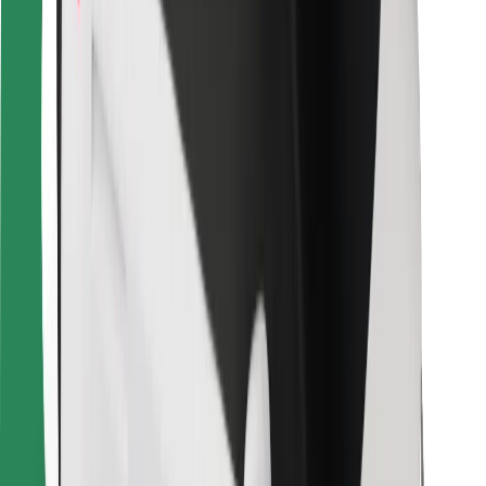
Find din yndlingsmad!
Download Bolt Food-appen