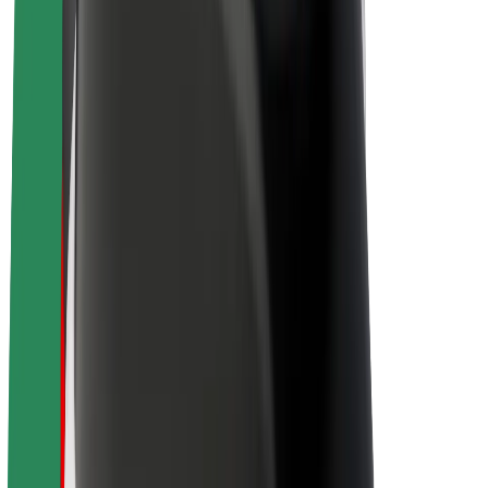
Bæredygtighed hos Bolt
Project Zero
Blog
Nyhedsrum
Retningslinjer for brand
Mission
Investorrelationer
Ledelse
Brand
Medier
Urban Fund
Sikkerhed
Passagersikkerhed