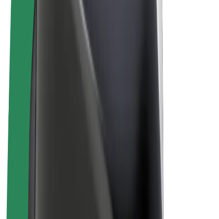
Bolt Plus
Tjen penge med Bolt
Chauffører
Chaufførindtjening
Leveringspersoner
Kurerindtjening
Bolt Mad partnere
Flåder
Franchise
Virksomhed
Karrierer
Om Bolt