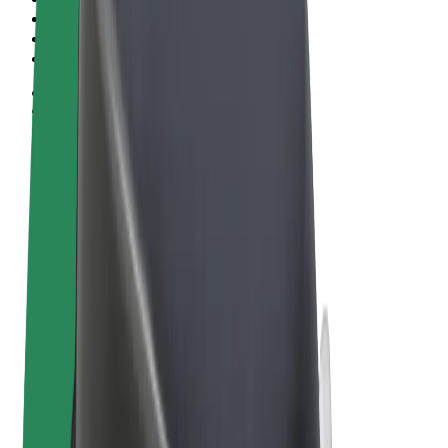
Vilkår og betingelser
Privatliv
Cookies
© 2026 Bolt Technology OÜ
Produkter
Ture
Løbehjul
Bolt Marked
Bolt Food
Bolt Drive
Bolt for Business
Elcykler