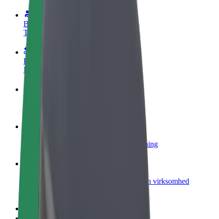
Bliv chauffør
Tjen penge på dine vilkår
Bliv leveringsperson
Lever mad og få udbetaling hver uge
Tilføj restaurant eller butik
Nå flere kunder og øg din indtjening
Tilmeld dig som flådeejer
Tilføj din flåde til Bolt, og øg din indtjening
Bolt for Business
Bolt-produkter og tjenester skaleret til din virksomhed