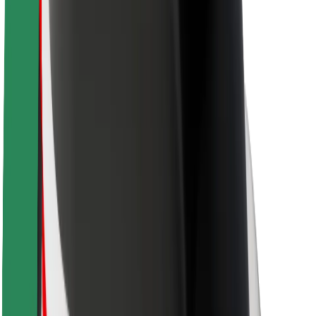
Chaufførsikkerhed
Sikkerhed på el-løbehjul
Sikkerhedscenter
Byer
Placeringer
Byløsninger
Lufthavne
Bolt-ladestationer
Kundeservice
For passagerer
For chauffører
For leveringspersoner