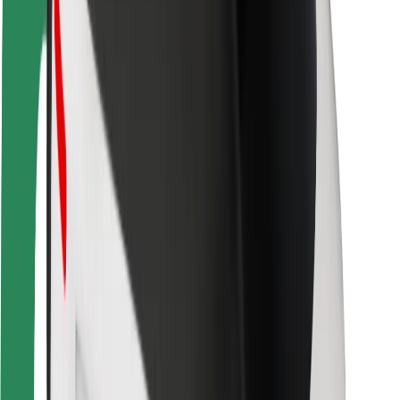
Bolt Food
For flådeejere
For restauranter
Bolt for Business
Andet
Leverandører
Vilkår og betingelser
Cookies
Sikkerhed
Få en tur på få minutter!
Download Bolt-appen
Find din yndlingsmad!