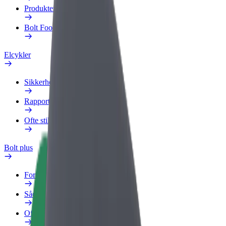
Produkter
Bolt Food for Business
Elcykler
Sikkerhedscenter
Rapportér et problem
Ofte stillede spørgsmål
Bolt plus
Fordele
Sådan bliver du medlem
Ofte stillede spørgsmål