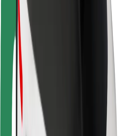
For leveringspersoner
Bolt Food
For flådeejere
For restauranter
Bolt for Business
Andet
Leverandører
Vilkår og betingelser
Cookies
Sikkerhed
Få en tur på få minutter!
Download Bolt-appen