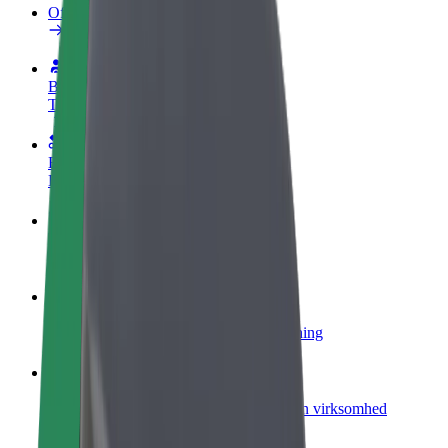
Ofte stillede spørgsmål
Bliv chauffør
Tjen penge på dine vilkår
Bliv leveringsperson
Lever mad og få udbetaling hver uge
Tilføj restaurant eller butik
Nå flere kunder og øg din indtjening
Tilmeld dig som flådeejer
Tilføj din flåde til Bolt, og øg din indtjening
Bolt for Business
Bolt-produkter og tjenester skaleret til din virksomhed