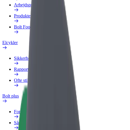
Arbejdsprofil
Produkter
Bolt Food for Business
Elcykler
Sikkerhedscenter
Rapportér et problem
Ofte stillede spørgsmål
Bolt plus
Fordele
Sådan bliver du medlem