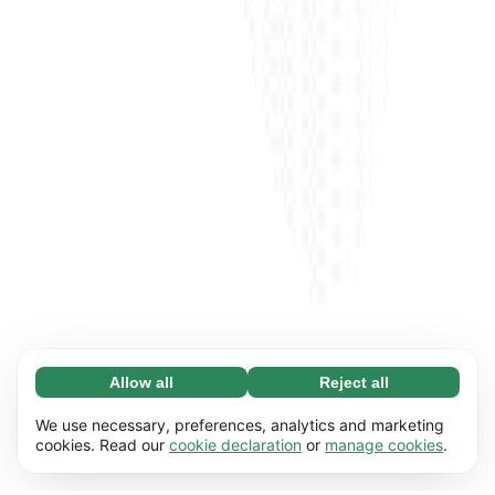
Allow all
Reject all
Necessary (65)
Necessary cookies help make our website
Learn more
We use necessary, preferences, analytics and marketing
usable by enabling basic functions, e.g. page
cookies. Read our
cookie declaration
or
manage cookies
.
navigation. The website cannot function
Preferences (17)
properly without these cookies.