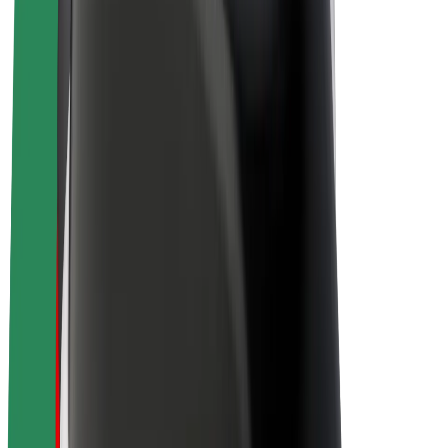
Om Bolt
Bæredygtighed hos Bolt
Project Zero
Blog
Nyhedsrum
Retningslinjer for brand
Mission
Investorrelationer
Ledelse
Brand
Medier
Urban Fund
Sikkerhed