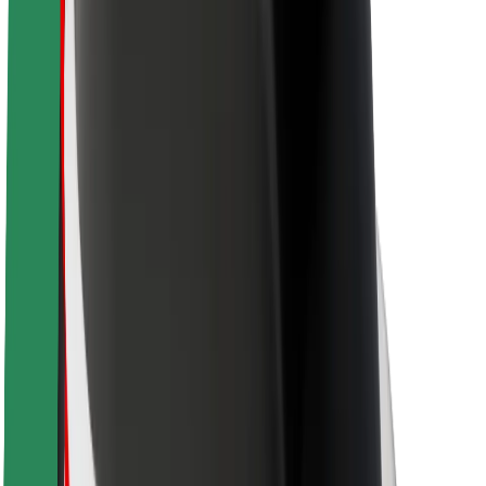
Passagersikkerhed
Chaufførsikkerhed
Sikkerhed på el-løbehjul
Sikkerhedscenter
Byer
Placeringer
Byløsninger
Lufthavne
Bolt-ladestationer
Kundeservice
For passagerer
For chauffører