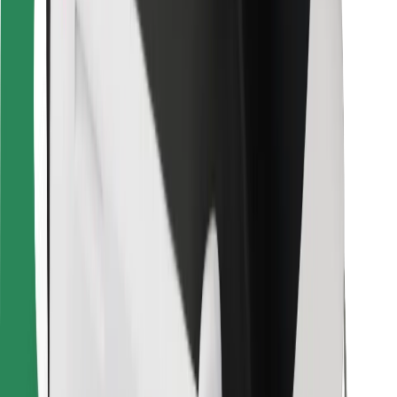
Find din yndlingsmad!
Download Bolt Food-appen