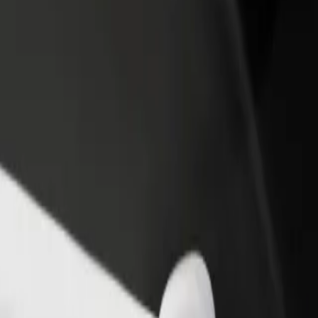
staurant eller butik
Tilmeld dig som flådeejer
Bolt for
 kunder og øg din
Tilføj din flåde til Bolt, og øg din
Bolt-prod
ng
indtjening
virksom
 til Orbi City Block C
minal til Orbi City Block C? Udforsk vores tjenester og find den perfek
Hent appen