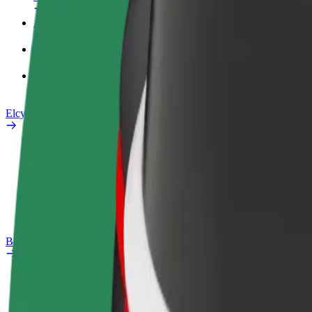
Arbejdsprofil
Produkter
Bolt Food for Business
Elcykler
Sikkerhedscenter
Rapportér et problem
Ofte stillede spørgsmål
Bolt plus
Fordele
Sådan bliver du medlem