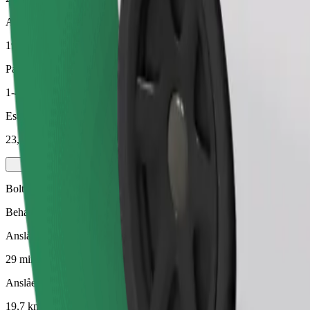
Anslået afstand
19,7 km
Passagerer
1-4
Estimeret pris
23,90 GEL
Bolt Rejse
Behagelige intercity-rejser
Anslået rejsetid
29 min.
Anslået afstand
19,7 km