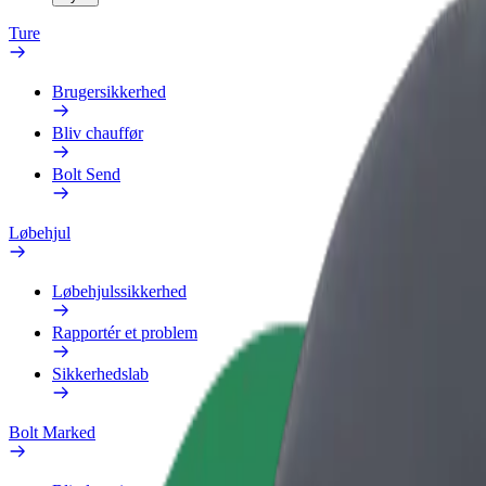
Ture
Brugersikkerhed
Bliv chauffør
Bolt Send
Løbehjul
Løbehjulssikkerhed
Rapportér et problem
Sikkerhedslab
Bolt Marked