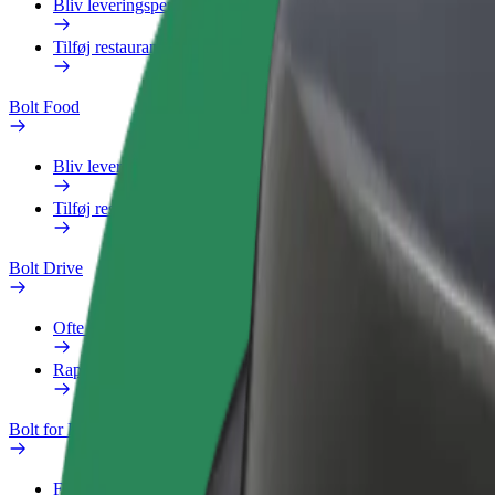
Bliv leveringsperson
Tilføj restaurant eller butik
Bolt Food
Bliv leveringsperson
Tilføj restaurant eller butik
Bolt Drive
Ofte stillede spørgsmål
Rapportér et køretøj
Bolt for Business
Fordele