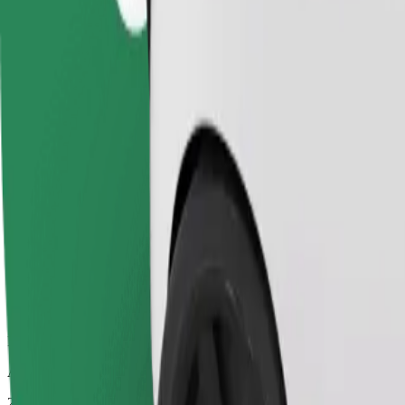
Prisbillige ture i almindelige biler
Anslået rejsetid
29 min.
Anslået afstand
19,7 km
Passagerer
1-3
Estimeret pris
22,50 GEL
Bolt
Pålidelige ture i almindelige mellemstore biler.
Anslået rejsetid
29 min.