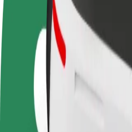
Ofte stillede spørgsmål
Bliv chauffør
Bliv leveringsperson
Tilføj re
Tjen penge på dine
Lever mad og få udbetaling
Nå flere
vilkår
hver uge
indtjeni
Sådan kommer du fra Sarpi Border Crossing Terminal
Leder du efter den bedste måde at komme fra Sarpi Border Crossing Ter
Fra
Sarpi Border Crossing Terminal
Til
Orbi City Block C
Komfort og bekvemmelighed er kun et par tryk væk!
Basis