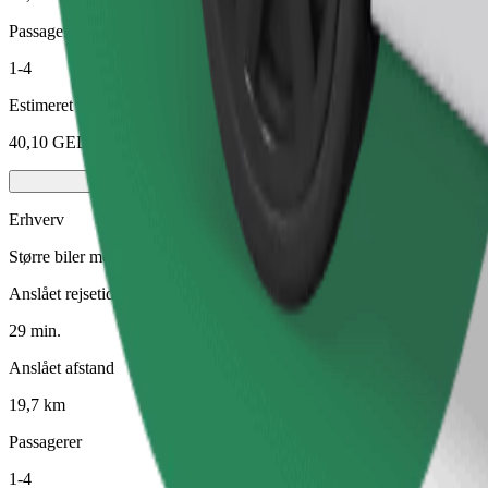
Passagerer
1-4
Estimeret pris
40,10 GEL
Erhverv
Større biler med mere benplads og opbevaring
Anslået rejsetid
29 min.
Anslået afstand
19,7 km
Passagerer
1-4