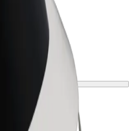
 Business
ukter og tjenester skaleret til din
hed
te til din rejse.