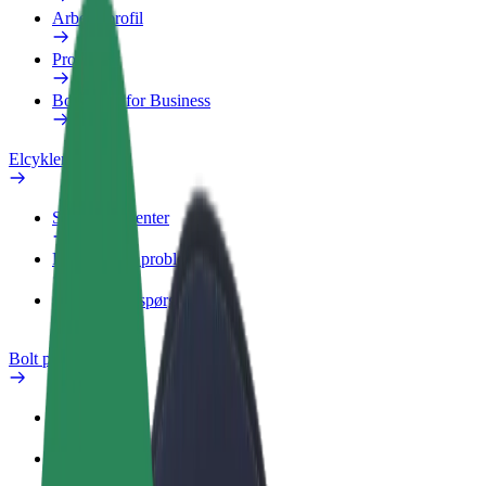
Arbejdsprofil
Produkter
Bolt Food for Business
Elcykler
Sikkerhedscenter
Rapportér et problem
Ofte stillede spørgsmål
Bolt plus
Fordele
Sådan bliver du medlem