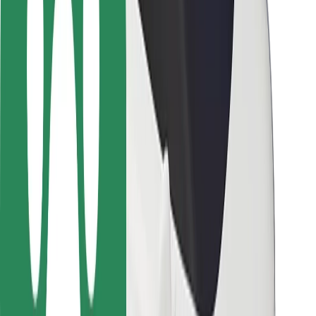
Passagersikkerhed
Chaufførsikkerhed
Sikkerhed på el-løbehjul
Sikkerhedscenter
Byer
Placeringer
Byløsninger
Lufthavne
Bolt-ladestationer
Kundeservice
For passagerer
For chauffører