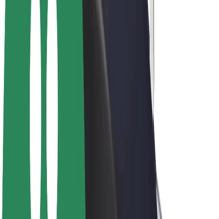
Elcykler
Bolt Plus
Tjen penge med Bolt
Chauffører
Chaufførindtjening
Leveringspersoner
Kurerindtjening
Bolt Mad partnere
Flåder
Franchise
Virksomhed
Karrierer