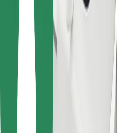
For leveringspersoner
Bolt Food
For flådeejere
For restauranter
Bolt for Business
Andet
Leverandører
Vilkår og betingelser
Cookies
Sikkerhed
Få en tur på få minutter!
Download Bolt-appen