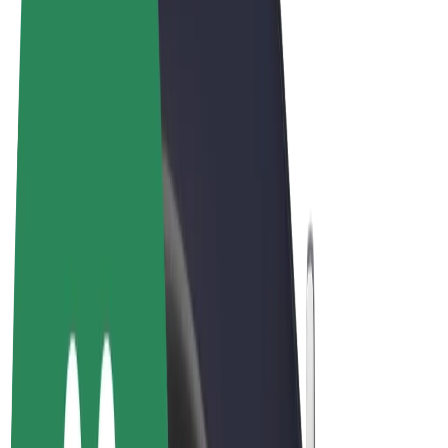
Vilkår og betingelser
Privatliv
Cookies
© 2026 Bolt Technology OÜ
Produkter
Ture
Løbehjul
Bolt Marked
Bolt Food
Bolt Drive
Bolt for Business