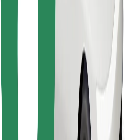
Find din yndlingsmad!
Download Bolt Food-appen