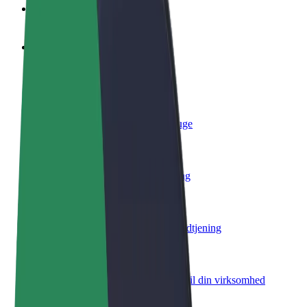
Ofte stillede spørgsmål
Bliv chauffør
Tjen penge på dine vilkår
Bliv leveringsperson
Lever mad og få udbetaling hver uge
Tilføj restaurant eller butik
Nå flere kunder og øg din indtjening
Tilmeld dig som flådeejer
Tilføj din flåde til Bolt, og øg din indtjening
Bolt for Business
Bolt-produkter og tjenester skaleret til din virksomhed