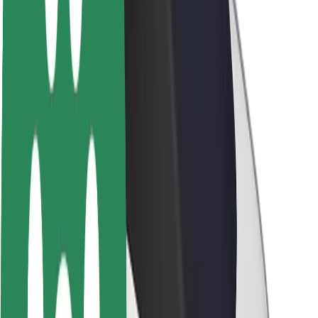
Om Bolt
Bæredygtighed hos Bolt
Project Zero
Blog
Nyhedsrum
Retningslinjer for brand
Mission
Investorrelationer
Ledelse
Brand
Medier
Urban Fund
Sikkerhed