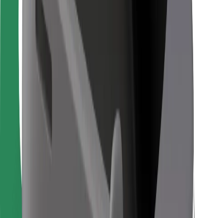
Bolt Food
For flådeejere
For restauranter
Bolt for Business
Andet
Leverandører
Vilkår og betingelser
Cookies
Sikkerhed
Få en tur på få minutter!
Download Bolt-appen
Find din yndlingsmad!