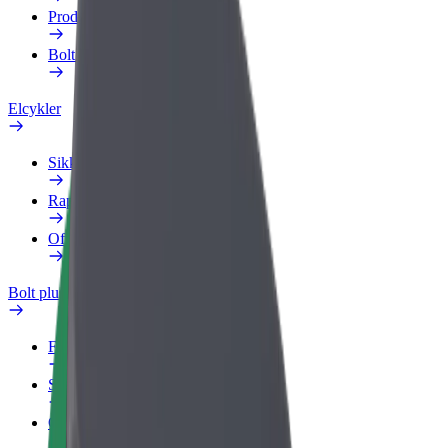
Produkter
Bolt Food for Business
Elcykler
Sikkerhedscenter
Rapportér et problem
Ofte stillede spørgsmål
Bolt plus
Fordele
Sådan bliver du medlem
Ofte stillede spørgsmål