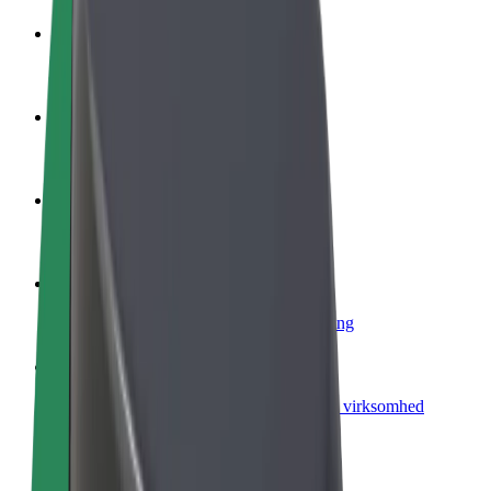
Bliv chauffør
Tjen penge på dine vilkår
Bliv leveringsperson
Lever mad og få udbetaling hver uge
Tilføj restaurant eller butik
Nå flere kunder og øg din indtjening
Tilmeld dig som flådeejer
Tilføj din flåde til Bolt, og øg din indtjening
Bolt for Business
Bolt-produkter og tjenester skaleret til din virksomhed