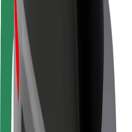
Chaufførsikkerhed
Sikkerhed på el-løbehjul
Sikkerhedscenter
Byer
Placeringer
Byløsninger
Lufthavne
Bolt-ladestationer
Kundeservice
For passagerer
For chauffører
For leveringspersoner