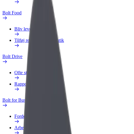
Bolt Food
Bliv leveringsperson
Tilføj restaurant eller butik
Bolt Drive
Ofte stillede spørgsmål
Rapportér et køretøj
Bolt for Business
Fordele
Arbejdsprofil