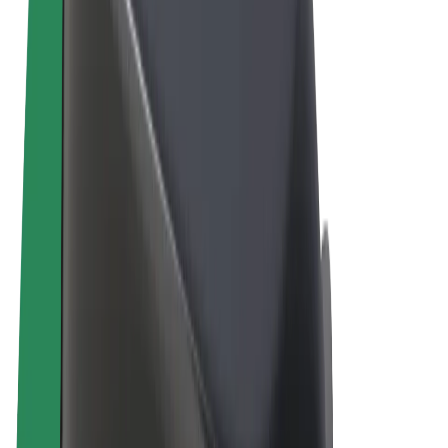
Vilkår og betingelser
Privatliv
Cookies
© 2026 Bolt Technology OÜ
Produkter
Ture
Løbehjul
Bolt Marked
Bolt Food
Bolt Drive
Bolt for Business
Elcykler