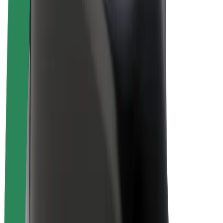
Bolt Plus
Tjen penge med Bolt
Chauffører
Chaufførindtjening
Leveringspersoner
Kurerindtjening
Bolt Mad partnere
Flåder
Franchise
Virksomhed
Karrierer
Om Bolt