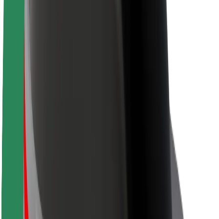
Om Bolt
Bæredygtighed hos Bolt
Project Zero
Blog
Nyhedsrum
Retningslinjer for brand
Mission
Investorrelationer
Ledelse
Brand
Medier
Urban Fund
Sikkerhed