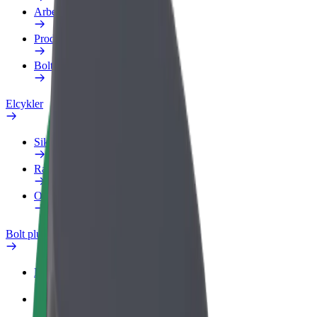
Arbejdsprofil
Produkter
Bolt Food for Business
Elcykler
Sikkerhedscenter
Rapportér et problem
Ofte stillede spørgsmål
Bolt plus
Fordele
Sådan bliver du medlem