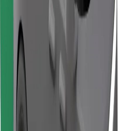
Find din yndlingsmad!
Download Bolt Food-appen