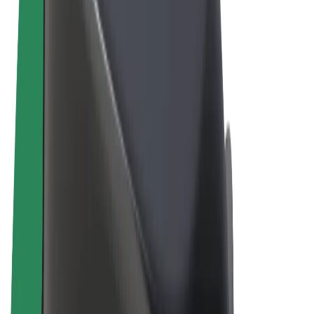
Vilkår og betingelser
Privatliv
Cookies
© 2026 Bolt Technology OÜ
Produkter
Ture
Løbehjul
Bolt Marked
Bolt Food
Bolt Drive
Bolt for Business