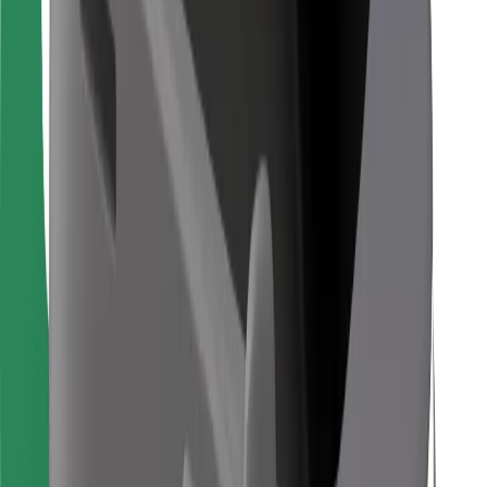
For leveringspersoner
Bolt Food
For flådeejere
For restauranter
Bolt for Business
Andet
Leverandører
Vilkår og betingelser
Cookies
Sikkerhed
Få en tur på få minutter!
Download Bolt-appen