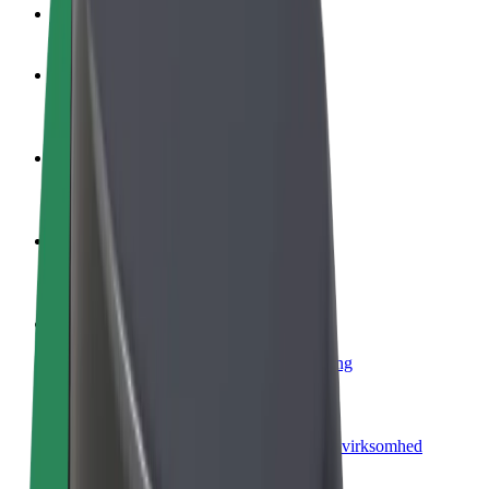
Ofte stillede spørgsmål
Bliv chauffør
Tjen penge på dine vilkår
Bliv leveringsperson
Lever mad og få udbetaling hver uge
Tilføj restaurant eller butik
Nå flere kunder og øg din indtjening
Tilmeld dig som flådeejer
Tilføj din flåde til Bolt, og øg din indtjening
Bolt for Business
Bolt-produkter og tjenester skaleret til din virksomhed