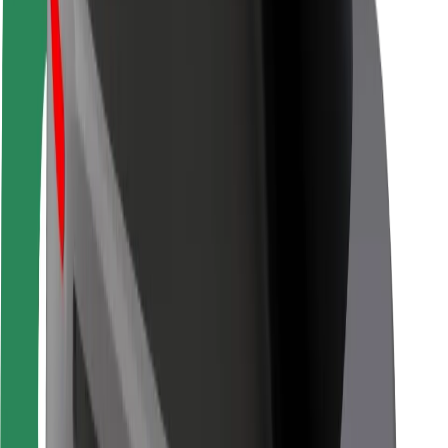
Passagersikkerhed
Chaufførsikkerhed
Sikkerhed på el-løbehjul
Sikkerhedscenter
Byer
Placeringer
Byløsninger
Lufthavne
Bolt-ladestationer
Kundeservice
For passagerer
For chauffører