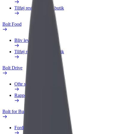
Tilføj restaurant eller butik
Bolt Food
Bliv leveringsperson
Tilføj restaurant eller butik
Bolt Drive
Ofte stillede spørgsmål
Rapportér et køretøj
Bolt for Business
Fordele