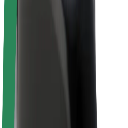
Elcykler
Bolt Plus
Tjen penge med Bolt
Chauffører
Chaufførindtjening
Leveringspersoner
Kurerindtjening
Bolt Mad partnere
Flåder
Franchise
Virksomhed
Karrierer