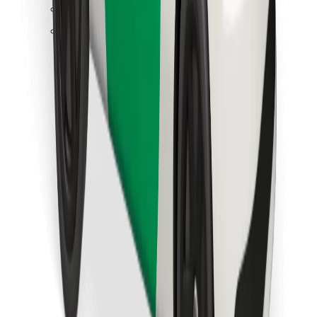
Find din yndlingsmad!
Download Bolt Food-appen