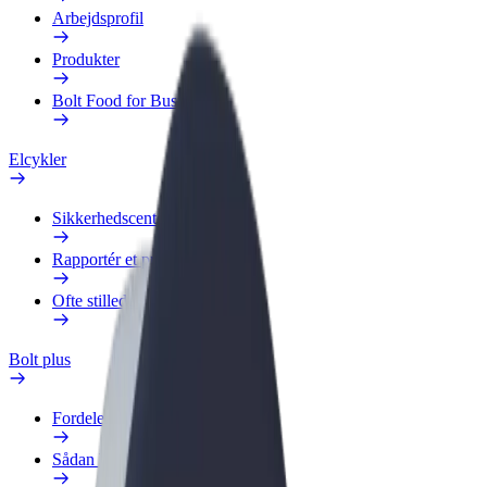
Arbejdsprofil
Produkter
Bolt Food for Business
Elcykler
Sikkerhedscenter
Rapportér et problem
Ofte stillede spørgsmål
Bolt plus
Fordele
Sådan bliver du medlem