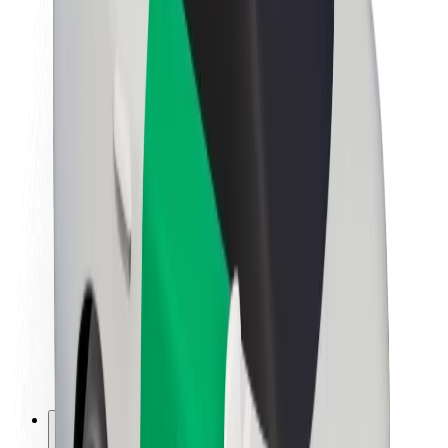
Om Bolt
Bæredygtighed hos Bolt
Project Zero
Blog
Nyhedsrum
Retningslinjer for brand
Mission
Investorrelationer
Ledelse
Brand
Medier
Urban Fund
Sikkerhed