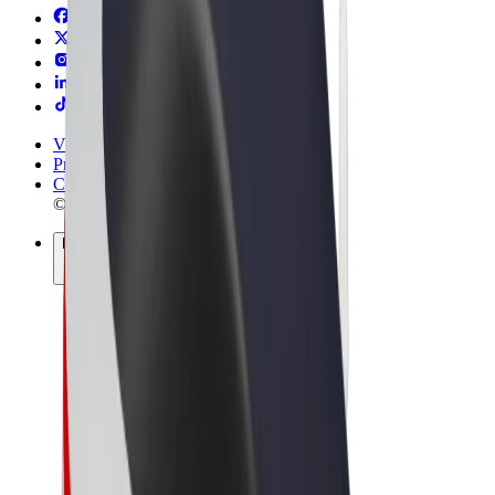
Vilkår og betingelser
Privatliv
Cookies
© 2026 Bolt Technology OÜ
Produkter
Ture
Løbehjul
Bolt Marked
Bolt Food
Bolt Drive
Bolt for Business