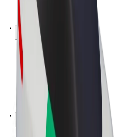
Elcykler
Bolt Plus
Tjen penge med Bolt
Chauffører
Chaufførindtjening
Leveringspersoner
Kurerindtjening
Bolt Mad partnere
Flåder
Franchise
Virksomhed
Karrierer