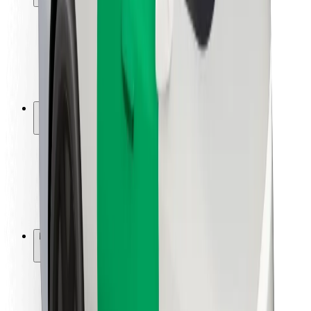
Passagersikkerhed
Chaufførsikkerhed
Sikkerhed på el-løbehjul
Sikkerhedscenter
Byer
Placeringer
Byløsninger
Lufthavne
Bolt-ladestationer
Kundeservice
For passagerer
For chauffører