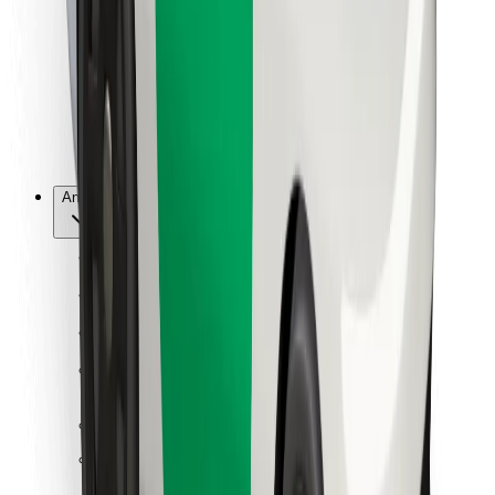
For leveringspersoner
Bolt Food
For flådeejere
For restauranter
Bolt for Business
Andet
Leverandører
Vilkår og betingelser
Cookies
Sikkerhed
Få en tur på få minutter!
Download Bolt-appen