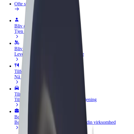
Ofte stillede spørgsmål
Bliv chauffør
Tjen penge på dine vilkår
Bliv leveringsperson
Lever mad og få udbetaling hver uge
Tilføj restaurant eller butik
Nå flere kunder og øg din indtjening
Tilmeld dig som flådeejer
Tilføj din flåde til Bolt, og øg din indtjening
Bolt for Business
Bolt-produkter og tjenester skaleret til din virksomhed