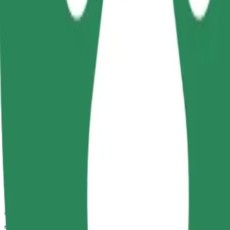
Pålidelige ture i almindelige mellemstore biler.
Anslået rejsetid
53 min.
Anslået afstand
47,9 km
Passagerer
1-4
Estimeret pris
173,90 PLN
Komfort
Større biler med mere benplads og opbevaring
Anslået rejsetid
53 min.