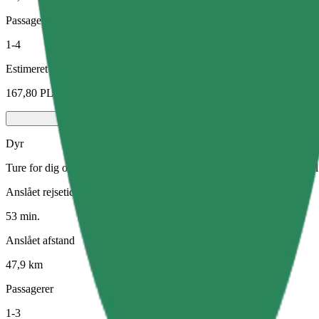
Passagerer
1-4
Estimeret pris
167,80 PLN
Dyr
Ture for dig og dit kæledyr. Hunde skal bære mundkurv, små dyr skal v
Anslået rejsetid
53 min.
Anslået afstand
47,9 km
Passagerer
1-3