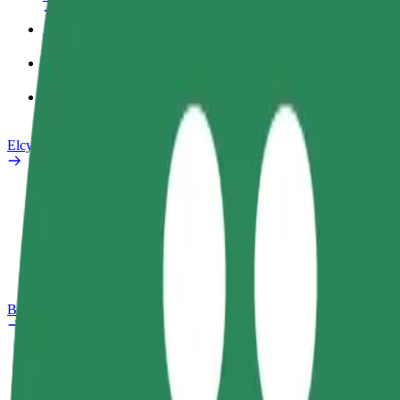
Arbejdsprofil
Produkter
Bolt Food for Business
Elcykler
Sikkerhedscenter
Rapportér et problem
Ofte stillede spørgsmål
Bolt plus
Fordele
Sådan bliver du medlem