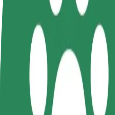
Ofte stillede spørgsmål
Bliv chauffør
Bliv leveringsperson
Tilføj re
Tjen penge på dine
Lever mad og få udbetaling
Nå flere
vilkår
hver uge
indtjeni
Sådan kommer du fra Dworzec PKP til Prywatka Kos
Leder du efter den bedste måde at komme fra Dworzec PKP til Prywatka
Fra
Dworzec PKP
Til
Prywatka Koszalin
Komfort og bekvemmelighed er kun et par tryk væk!
Bolt