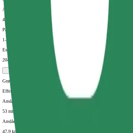
Anslået afstand
47,9 km
Passagerer
1-4
Estimeret pris
204,60 PLN
Grøn
Effektive ture i hybrid- og elektriske køretøjer
Anslået rejsetid
53 min.
Anslået afstand
47,9 km