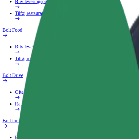
Bliv leveringsperson
Tilføj restaurant eller butik
Bolt Food
Bliv leveringsperson
Tilføj restaurant eller butik
Bolt Drive
Ofte stillede spørgsmål
Rapportér et køretøj
Bolt for Business
Fordele