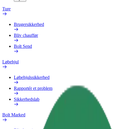
Ture
Brugersikkerhed
Bliv chauffør
Bolt Send
Løbehjul
Løbehjulssikkerhed
Rapportér et problem
Sikkerhedslab
Bolt Marked