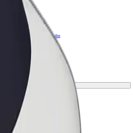
 Business
ukter og tjenester skaleret til din
hed