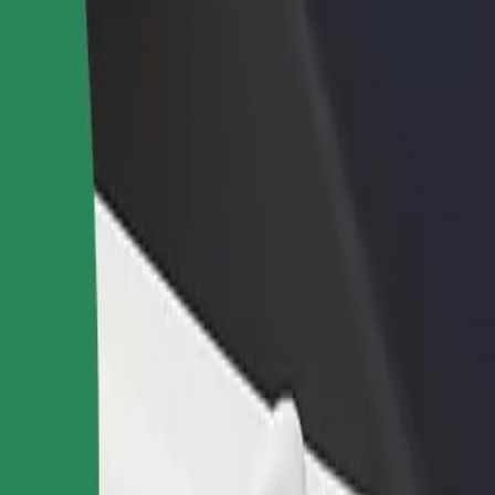
staurant eller butik
Tilmeld dig som flådeejer
Bolt for
 kunder og øg din
Tilføj din flåde til Bolt, og øg din
Bolt-prod
ng
indtjening
virksom
zalin
 Koszalin? Udforsk vores tjenester og find den perfekte til din rejse.
Hent appen