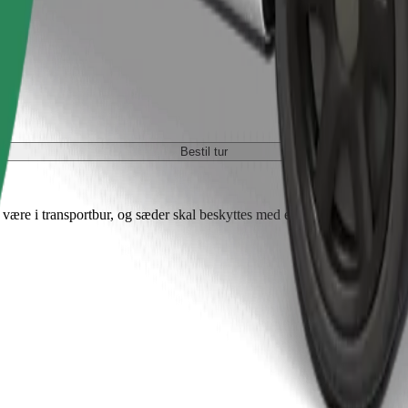
Bestil tur
ære i transportbur, og sæder skal beskyttes med et tæppe eller underla