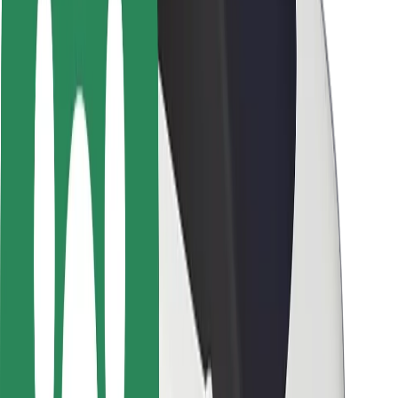
Chaufførsikkerhed
Sikkerhed på el-løbehjul
Sikkerhedscenter
Byer
Placeringer
Byløsninger
Lufthavne
Bolt-ladestationer
Kundeservice
For passagerer
For chauffører
For leveringspersoner