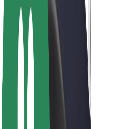
Bolt Plus
Tjen penge med Bolt
Chauffører
Chaufførindtjening
Leveringspersoner
Kurerindtjening
Bolt Mad partnere
Flåder
Franchise
Virksomhed
Karrierer
Om Bolt