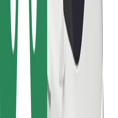
Bolt Food
For flådeejere
For restauranter
Bolt for Business
Andet
Leverandører
Vilkår og betingelser
Cookies
Sikkerhed
Få en tur på få minutter!
Download Bolt-appen
Find din yndlingsmad!