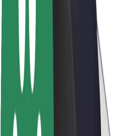
Bæredygtighed hos Bolt
Project Zero
Blog
Nyhedsrum
Retningslinjer for brand
Mission
Investorrelationer
Ledelse
Brand
Medier
Urban Fund
Sikkerhed
Passagersikkerhed