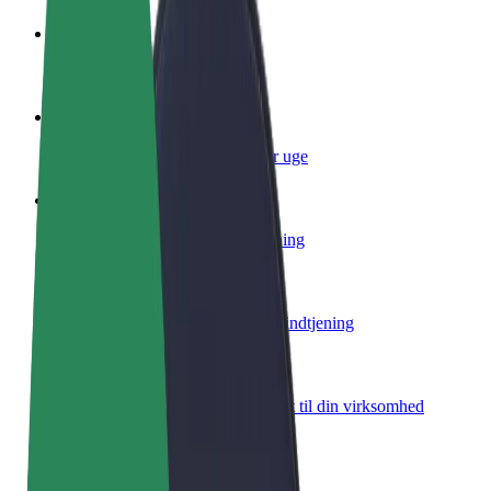
Bliv chauffør
Tjen penge på dine vilkår
Bliv leveringsperson
Lever mad og få udbetaling hver uge
Tilføj restaurant eller butik
Nå flere kunder og øg din indtjening
Tilmeld dig som flådeejer
Tilføj din flåde til Bolt, og øg din indtjening
Bolt for Business
Bolt-produkter og tjenester skaleret til din virksomhed