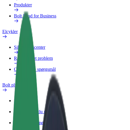
Produkter
Bolt Food for Business
Elcykler
Sikkerhedscenter
Rapportér et problem
Ofte stillede spørgsmål
Bolt plus
Fordele
Sådan bliver du medlem
Ofte stillede spørgsmål