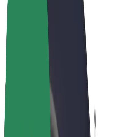
Vilkår og betingelser
Privatliv
Cookies
© 2026 Bolt Technology OÜ
Produkter
Ture
Løbehjul
Bolt Marked
Bolt Food
Bolt Drive
Bolt for Business
Elcykler