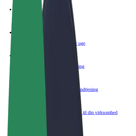
Bliv chauffør
Tjen penge på dine vilkår
Bliv leveringsperson
Lever mad og få udbetaling hver uge
Tilføj restaurant eller butik
Nå flere kunder og øg din indtjening
Tilmeld dig som flådeejer
Tilføj din flåde til Bolt, og øg din indtjening
Bolt for Business
Bolt-produkter og tjenester skaleret til din virksomhed