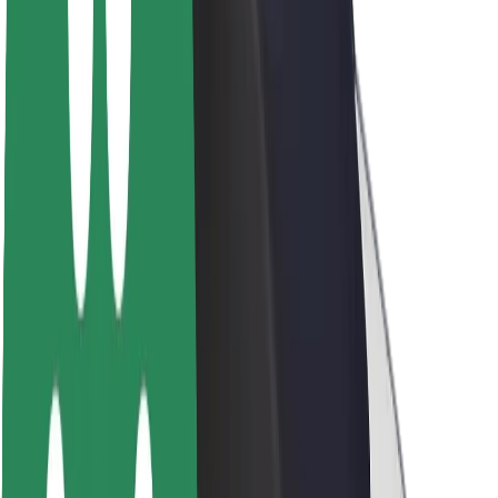
Bæredygtighed hos Bolt
Project Zero
Blog
Nyhedsrum
Retningslinjer for brand
Mission
Investorrelationer
Ledelse
Brand
Medier
Urban Fund
Sikkerhed
Passagersikkerhed