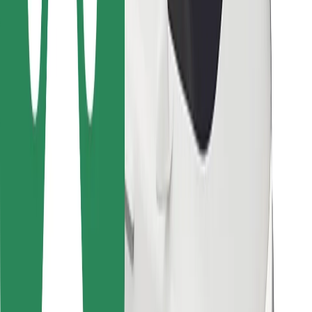
Bolt Food
For flådeejere
For restauranter
Bolt for Business
Andet
Leverandører
Vilkår og betingelser
Cookies
Sikkerhed
Få en tur på få minutter!
Download Bolt-appen
Find din yndlingsmad!