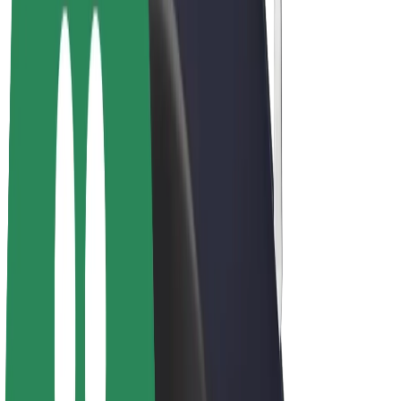
Bolt Plus
Tjen penge med Bolt
Chauffører
Chaufførindtjening
Leveringspersoner
Kurerindtjening
Bolt Mad partnere
Flåder
Franchise
Virksomhed
Karrierer
Om Bolt