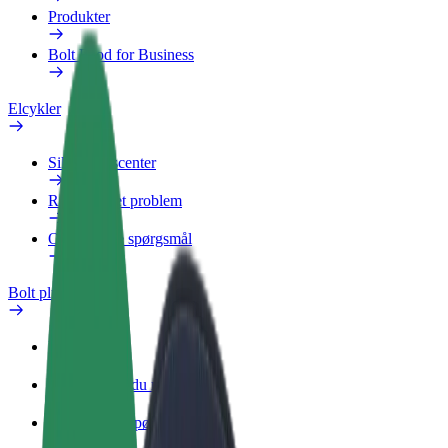
Produkter
Bolt Food for Business
Elcykler
Sikkerhedscenter
Rapportér et problem
Ofte stillede spørgsmål
Bolt plus
Fordele
Sådan bliver du medlem
Ofte stillede spørgsmål