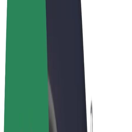
Vilkår og betingelser
Privatliv
Cookies
© 2026 Bolt Technology OÜ
Produkter
Ture
Løbehjul
Bolt Marked
Bolt Food
Bolt Drive
Bolt for Business
Elcykler