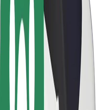
Chaufførsikkerhed
Sikkerhed på el-løbehjul
Sikkerhedscenter
Byer
Placeringer
Byløsninger
Lufthavne
Bolt-ladestationer
Kundeservice
For passagerer
For chauffører
For leveringspersoner