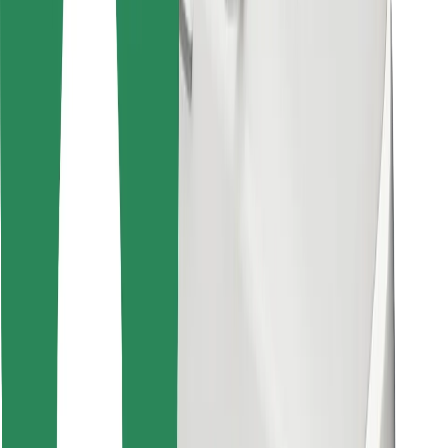
Find din yndlingsmad!
Download Bolt Food-appen