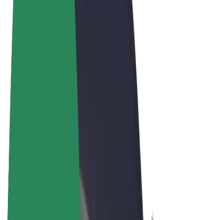
Vilkår og betingelser
Privatliv
Cookies
© 2026 Bolt Technology OÜ
Produkter
Ture
Løbehjul
Bolt Marked
Bolt Food
Bolt Drive
Bolt for Business