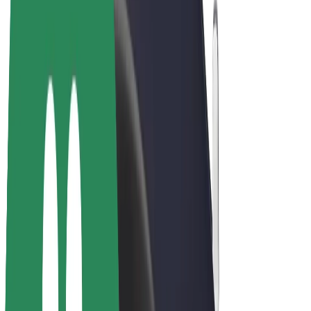
Elcykler
Bolt Plus
Tjen penge med Bolt
Chauffører
Chaufførindtjening
Leveringspersoner
Kurerindtjening
Bolt Mad partnere
Flåder
Franchise
Virksomhed
Karrierer