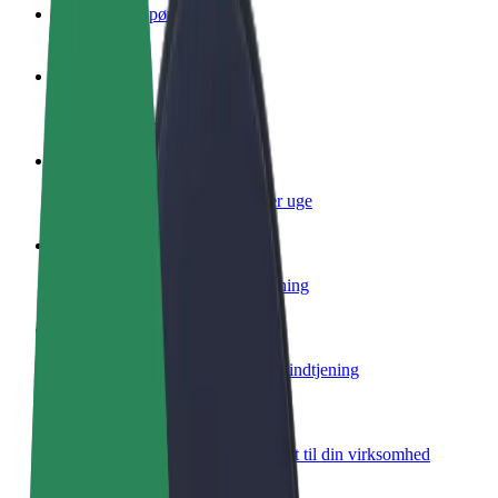
Ofte stillede spørgsmål
Bliv chauffør
Tjen penge på dine vilkår
Bliv leveringsperson
Lever mad og få udbetaling hver uge
Tilføj restaurant eller butik
Nå flere kunder og øg din indtjening
Tilmeld dig som flådeejer
Tilføj din flåde til Bolt, og øg din indtjening
Bolt for Business
Bolt-produkter og tjenester skaleret til din virksomhed