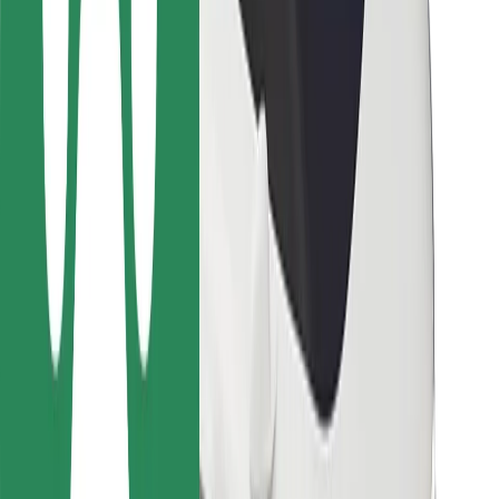
For leveringspersoner
Bolt Food
For flådeejere
For restauranter
Bolt for Business
Andet
Leverandører
Vilkår og betingelser
Cookies
Sikkerhed
Få en tur på få minutter!
Download Bolt-appen