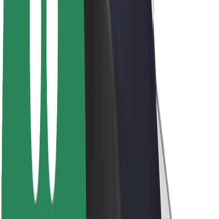
Om Bolt
Bæredygtighed hos Bolt
Project Zero
Blog
Nyhedsrum
Retningslinjer for brand
Mission
Investorrelationer
Ledelse
Brand
Medier
Urban Fund
Sikkerhed