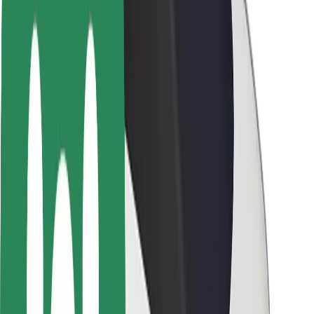
Passagersikkerhed
Chaufførsikkerhed
Sikkerhed på el-løbehjul
Sikkerhedscenter
Byer
Placeringer
Byløsninger
Lufthavne
Bolt-ladestationer
Kundeservice
For passagerer
For chauffører