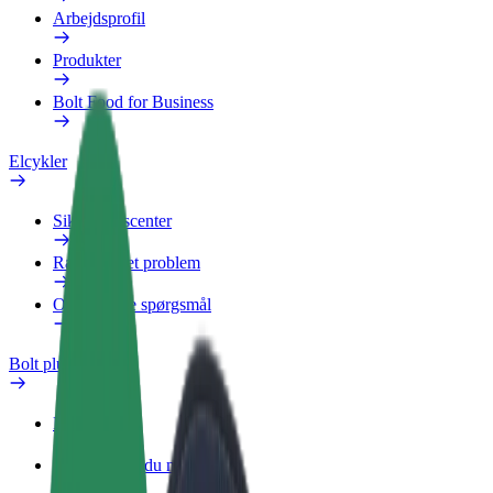
Arbejdsprofil
Produkter
Bolt Food for Business
Elcykler
Sikkerhedscenter
Rapportér et problem
Ofte stillede spørgsmål
Bolt plus
Fordele
Sådan bliver du medlem