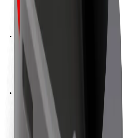
Chaufførsikkerhed
Sikkerhed på el-løbehjul
Sikkerhedscenter
Byer
Placeringer
Byløsninger
Lufthavne
Bolt-ladestationer
Kundeservice
For passagerer
For chauffører
For leveringspersoner