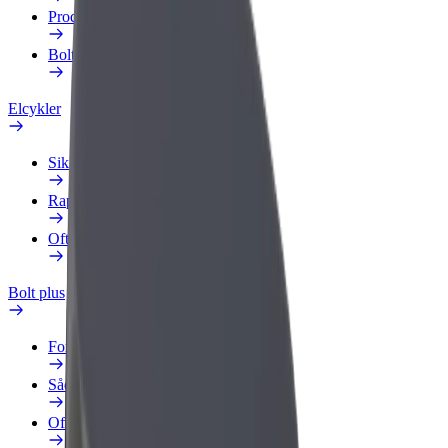
Produkter
Bolt Food for Business
Elcykler
Sikkerhedscenter
Rapportér et problem
Ofte stillede spørgsmål
Bolt plus
Fordele
Sådan bliver du medlem
Ofte stillede spørgsmål