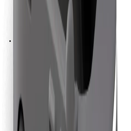
Bolt Food
For flådeejere
For restauranter
Bolt for Business
Andet
Leverandører
Vilkår og betingelser
Cookies
Sikkerhed
Få en tur på få minutter!
Download Bolt-appen
Find din yndlingsmad!