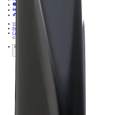
Vilkår og betingelser
Privatliv
Cookies
© 2026 Bolt Technology OÜ
Produkter
Ture
Løbehjul
Bolt Marked
Bolt Food
Bolt Drive
Bolt for Business
Elcykler