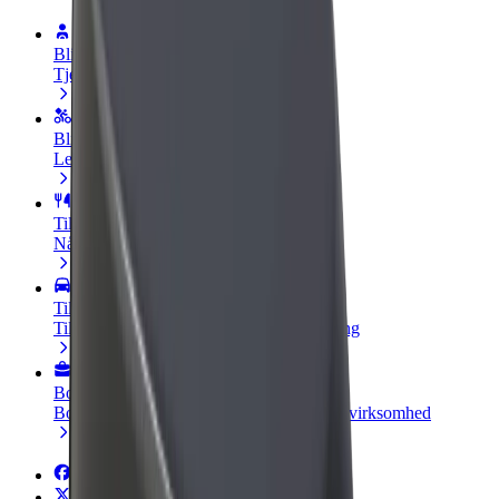
Bliv chauffør
Tjen penge på dine vilkår
Bliv leveringsperson
Lever mad og få udbetaling hver uge
Tilføj restaurant eller butik
Nå flere kunder og øg din indtjening
Tilmeld dig som flådeejer
Tilføj din flåde til Bolt, og øg din indtjening
Bolt for Business
Bolt-produkter og tjenester skaleret til din virksomhed