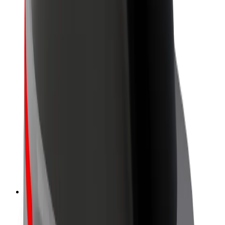
Bæredygtighed hos Bolt
Project Zero
Blog
Nyhedsrum
Retningslinjer for brand
Mission
Investorrelationer
Ledelse
Brand
Medier
Urban Fund
Sikkerhed
Passagersikkerhed