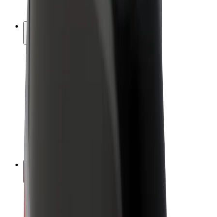
Bolt Plus
Tjen penge med Bolt
Chauffører
Chaufførindtjening
Leveringspersoner
Kurerindtjening
Bolt Mad partnere
Flåder
Franchise
Virksomhed
Karrierer
Om Bolt