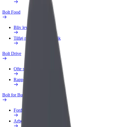
Bolt Food
Bliv leveringsperson
Tilføj restaurant eller butik
Bolt Drive
Ofte stillede spørgsmål
Rapportér et køretøj
Bolt for Business
Fordele
Arbejdsprofil