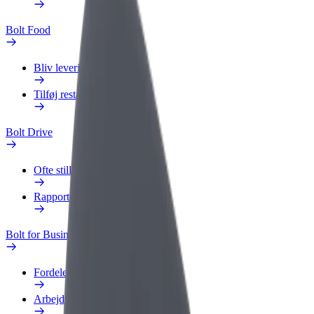
Bolt Food
Bliv leveringsperson
Tilføj restaurant eller butik
Bolt Drive
Ofte stillede spørgsmål
Rapportér et køretøj
Bolt for Business
Fordele
Arbejdsprofil