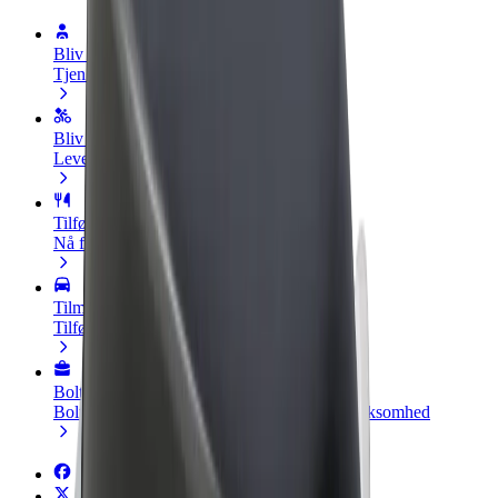
Bliv chauffør
Tjen penge på dine vilkår
Bliv leveringsperson
Lever mad og få udbetaling hver uge
Tilføj restaurant eller butik
Nå flere kunder og øg din indtjening
Tilmeld dig som flådeejer
Tilføj din flåde til Bolt, og øg din indtjening
Bolt for Business
Bolt-produkter og tjenester skaleret til din virksomhed