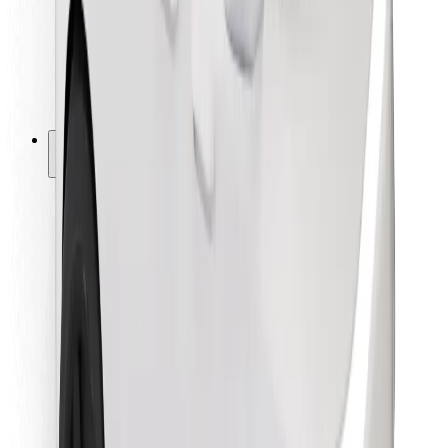
Bolt Food
For flådeejere
For restauranter
Bolt for Business
Andet
Leverandører
Vilkår og betingelser
Cookies
Sikkerhed
Få en tur på få minutter!
Download Bolt-appen
Find din yndlingsmad!