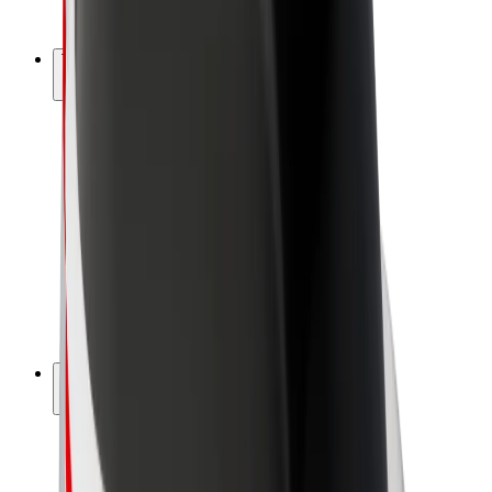
Bolt Plus
Tjen penge med Bolt
Chauffører
Chaufførindtjening
Leveringspersoner
Kurerindtjening
Bolt Mad partnere
Flåder
Franchise
Virksomhed
Karrierer
Om Bolt