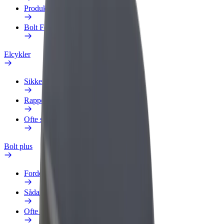
Produkter
Bolt Food for Business
Elcykler
Sikkerhedscenter
Rapportér et problem
Ofte stillede spørgsmål
Bolt plus
Fordele
Sådan bliver du medlem
Ofte stillede spørgsmål