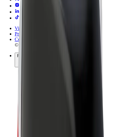
Vilkår og betingelser
Privatliv
Cookies
© 2026 Bolt Technology OÜ
Produkter
Ture
Løbehjul
Bolt Marked
Bolt Food
Bolt Drive
Bolt for Business
Elcykler