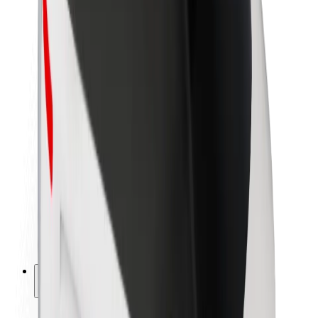
Bæredygtighed hos Bolt
Project Zero
Blog
Nyhedsrum
Retningslinjer for brand
Mission
Investorrelationer
Ledelse
Brand
Medier
Urban Fund
Sikkerhed
Passagersikkerhed