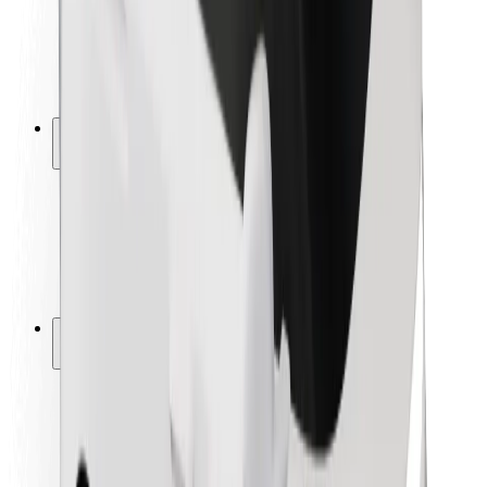
Chaufførsikkerhed
Sikkerhed på el-løbehjul
Sikkerhedscenter
Byer
Placeringer
Byløsninger
Lufthavne
Bolt-ladestationer
Kundeservice
For passagerer
For chauffører
For leveringspersoner