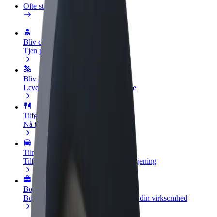
Ofte stillede spørgsmål
Bliv chauffør
Tjen penge på dine vilkår
Bliv leveringsperson
Lever mad og få udbetaling hver uge
Tilføj restaurant eller butik
Nå flere kunder og øg din indtjening
Tilmeld dig som flådeejer
Tilføj din flåde til Bolt, og øg din indtjening
Bolt for Business
Bolt-produkter og tjenester skaleret til din virksomhed