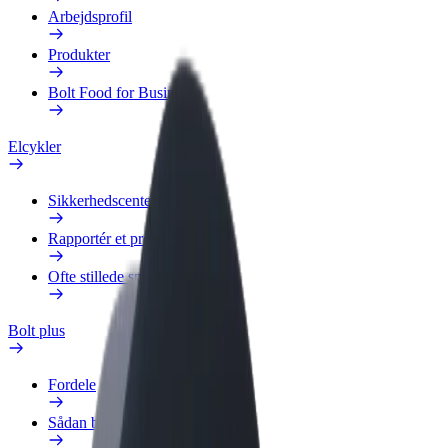
Arbejdsprofil
Produkter
Bolt Food for Business
Elcykler
Sikkerhedscenter
Rapportér et problem
Ofte stillede spørgsmål
Bolt plus
Fordele
Sådan bliver du medlem