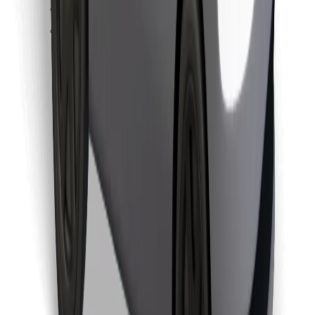
Find din yndlingsmad!
Download Bolt Food-appen