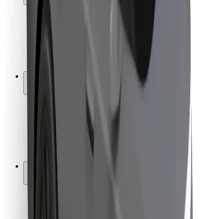
Passagersikkerhed
Chaufførsikkerhed
Sikkerhed på el-løbehjul
Sikkerhedscenter
Byer
Placeringer
Byløsninger
Lufthavne
Bolt-ladestationer
Kundeservice
For passagerer
For chauffører