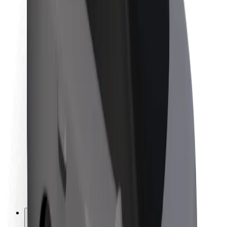
Om Bolt
Bæredygtighed hos Bolt
Project Zero
Blog
Nyhedsrum
Retningslinjer for brand
Mission
Investorrelationer
Ledelse
Brand
Medier
Urban Fund
Sikkerhed