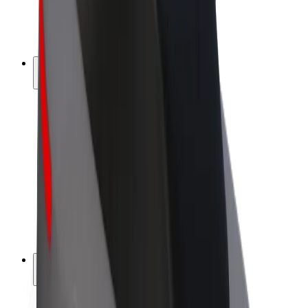
Elcykler
Bolt Plus
Tjen penge med Bolt
Chauffører
Chaufførindtjening
Leveringspersoner
Kurerindtjening
Bolt Mad partnere
Flåder
Franchise
Virksomhed
Karrierer