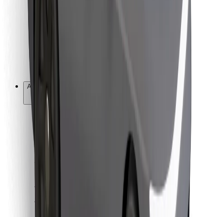
For leveringspersoner
Bolt Food
For flådeejere
For restauranter
Bolt for Business
Andet
Leverandører
Vilkår og betingelser
Cookies
Sikkerhed
Få en tur på få minutter!
Download Bolt-appen