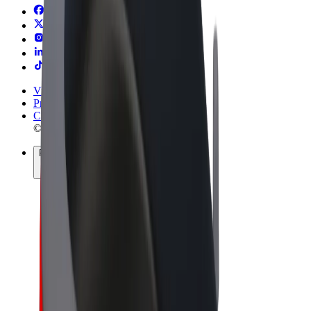
Vilkår og betingelser
Privatliv
Cookies
© 2026 Bolt Technology OÜ
Produkter
Ture
Løbehjul
Bolt Marked
Bolt Food
Bolt Drive
Bolt for Business