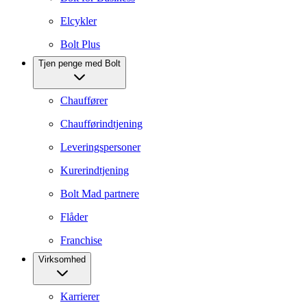
Elcykler
Bolt Plus
Tjen penge med Bolt
Chauffører
Chaufførindtjening
Leveringspersoner
Kurerindtjening
Bolt Mad partnere
Flåder
Franchise
Virksomhed
Karrierer