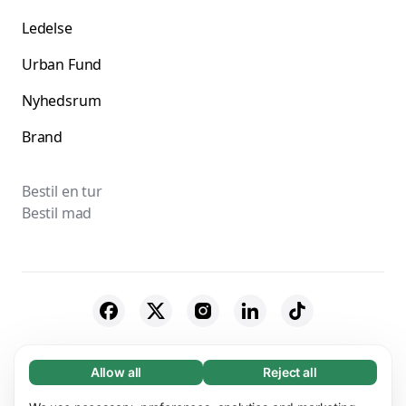
Ledelse
Urban Fund
Nyhedsrum
Brand
Bestil en tur
Bestil mad
© 2026 Bolt Technology OÜ
Allow all
Reject all
Necessary (65)
Necessary cookies help make our website