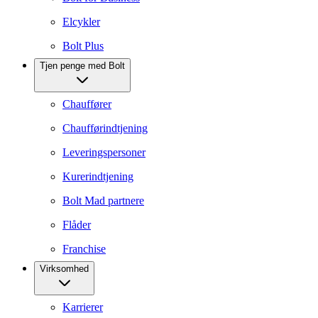
Elcykler
Bolt Plus
Tjen penge med Bolt
Chauffører
Chaufførindtjening
Leveringspersoner
Kurerindtjening
Bolt Mad partnere
Flåder
Franchise
Virksomhed
Karrierer