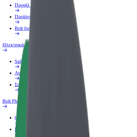
Προφίλ Εργασίας
Προϊόντα
Bolt food για επιχειρήσεις
Ηλεκτρικά ποδήλατα
Safety Lab
Αναφορά προβλήματος
Συχνές Ερωτήσεις
Bolt Plus
Οφέλη
Πώς να συμμετάσχετε