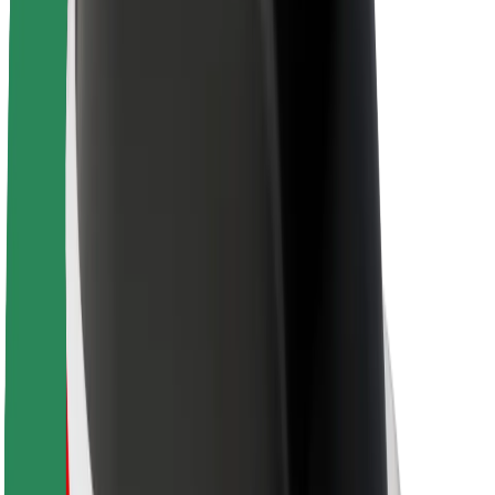
Θέσεις εργασίας
Σχετικά με τη Bolt
Βιωσιμότητα στη Bolt
Project Zero
Blog
Κέντρο Τύπου
Κατευθυντήριες γραμμές Brand
Αποστολή
Σχέσεις με Επενδυτές
Ηγεσία
Μάρκα
Μέσα ενημέρωσης
Urban Fund