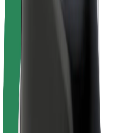
Bolt Drive
Bolt for Business
Ηλεκτρικά ποδήλατα
Bolt Plus
Κερδίστε με Bolt
Οδηγοί
Απολαβές οδηγών
Διανομείς
Απολαβές διανομέων
Bolt Εμπόρους Τροφίμων
Στόλοι
Franchises
Εταιρεία