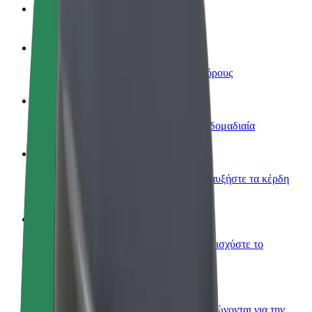
Συχνές Ερωτήσεις
Οδηγήστε
Κερδίστε χρήματα με τους δικούς σας όρους
Γίνετε courier
Παραδώστε φαγητό και πληρώνεστε εβδομαδιαία
Προσθήκη εστιατορίου ή καταστήματος
Πλησιάστε περισσότερους πελάτες και αυξήστε τα κέρδη
σας
Εγγραφείτε ως ιδιοκτήτης στόλου
Προσθέστε το στόλο σας στο Bolt και ενισχύστε το
εισόδημά σας
Bolt for Business
Προϊόντα και υπηρεσίες Bolt που κλιμακώνονται για την