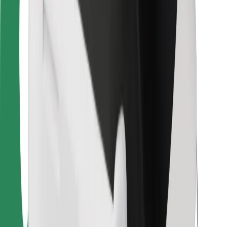
Για επιβάτες
Για τους οδηγούς
Για μεταφορείς
Bolt Food
Για ιδιοκτήτες στόλου οχημάτων
Για εστιατόρια
Bolt for Business
Άλλο
Προμηθευτές
Όροι & Προϋποθέσεις
Cookies
Ασφάλεια
Πάρε ταξί μέσα σε λίγα λεπτά!