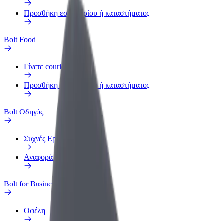
Προσθήκη εστιατορίου ή καταστήματος
Bolt Food
Γίνετε courier
Προσθήκη εστιατορίου ή καταστήματος
Bolt Οδηγός
Συχνές Ερωτήσεις
Αναφορά οχήματος
Bolt for Business
Οφέλη