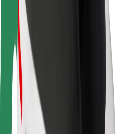
Ασφάλεια
Ασφάλεια επιβάτη
Ασφάλεια οδηγών
Ασφάλεια σκούτερ
Εργαστήριο ασφάλειας
Πόλεις
Τοποθεσίες
Λύσεις για την πόλη
Αεροδρόμια
Bolt Αποβάθρες Φόρτισης
Υποστήριξη