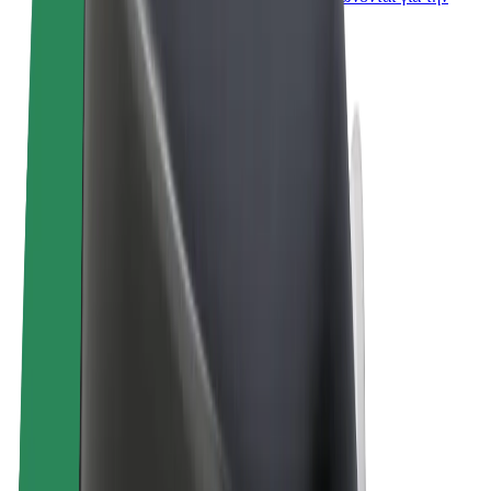
επιχείρησή σας
Όροι & Προϋποθέσεις
Απόρρητο
Cookies
© 2026 Bolt Technology OÜ
Προϊόντα
Διαδρομές
Σκούτερς
Αγορά Bolt
Bolt Food