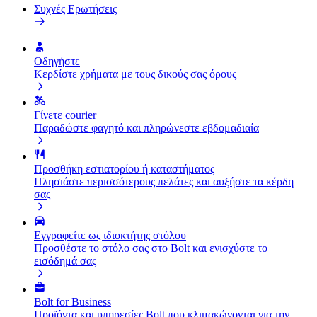
Συχνές Ερωτήσεις
Οδηγήστε
Κερδίστε χρήματα με τους δικούς σας όρους
Γίνετε courier
Παραδώστε φαγητό και πληρώνεστε εβδομαδιαία
Προσθήκη εστιατορίου ή καταστήματος
Πλησιάστε περισσότερους πελάτες και αυξήστε τα κέρδη
σας
Εγγραφείτε ως ιδιοκτήτης στόλου
Προσθέστε το στόλο σας στο Bolt και ενισχύστε το
εισόδημά σας
Bolt for Business
Προϊόντα και υπηρεσίες Bolt που κλιμακώνονται για την