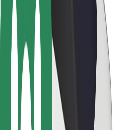
Seguridad para usuarios
Seguridad para conductores
Seguridad para patinetes
Laboratorio de seguridad
Ciudades
Dónde estamos
Soluciones para las ciudades
Aeropuertos
Estaciones de carga de Bolt
Soporte
Para usuarios
Para conductores