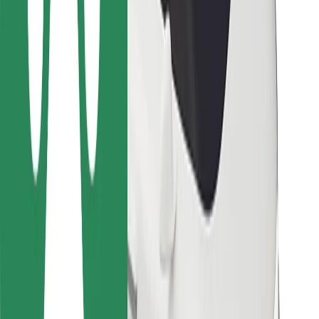
Para repartidores
Bolt Food
Para propietarios de flota
Para restaurantes
Bolt para empresas
Otros
Proveedores
Términos y Condiciones
Cookies
Seguridad
Consigue un viaje en minutos
Descargar la app de Bolt