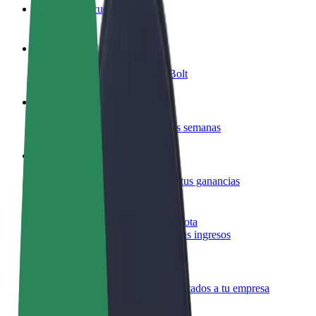
Preguntas frecuentes
Colaborar como conductor
Gana dinero colaborando con Bolt
Colaborar como repartidor
Reparte comida y cobra todas las semanas
Añadir un restaurante o tienda
Llega a más clientes y maximiza tus ganancias
Registrarse como propietario de flota
Añade tu flota a Bolt y potencia tus ingresos
Bolt para empresas
Productos y servicios de Bolt adaptados a tu empresa