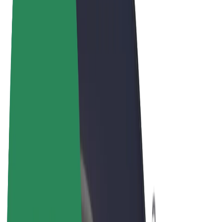
Términos y Condiciones
Privacidad
Cookies
© 2026 Bolt Technology OÜ
Productos
Viajes
Patinetes
Bolt Market
Bolt Food
Bolt Drive
Bolt para empresas