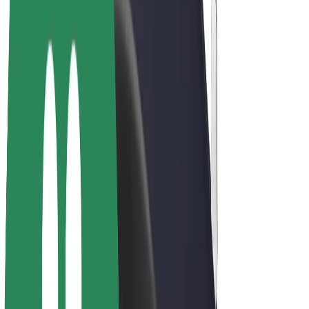
Bicis
Bolt Plus
Colabora con Bolt
Conductores
Ingresos de conductor/a
Repartidores
Ingresos de repartidor
Comercios de Bolt Food
Flotas
Franquicias
Empresa
Trabaja con nosotros