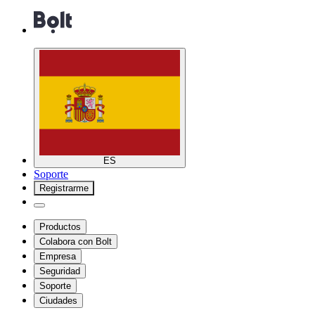
ES
Soporte
Registrarme
Productos
Colabora con Bolt
Empresa
Seguridad
Soporte
Ciudades