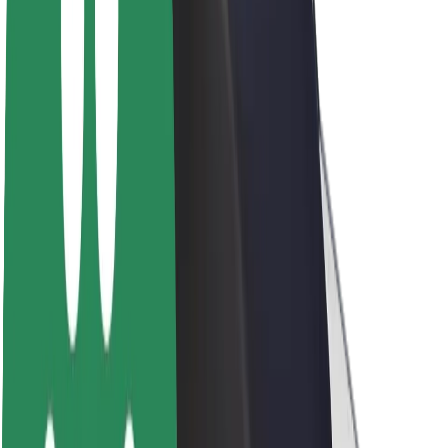
Acerca de Bolt
Sostenibilidad en Bolt
Project Zero
Blog
Sala de prensa
Directrices de la marca
Misión
Relación con inversores
Liderazgo
Marca
Medios
Fondo Urbano
Seguridad