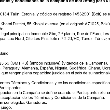
minos y condiciones de la campaña de marketing para Ri
10134 Tallin, Estonia, y código de registro 14532901 (Bolt) es
atai District, 55 Khojali avenue (en el original: AZ1025, Bakú, d
án.
 legal principal en Immeuble Slim, 2.ª planta, Rue de l'Euro, L
lago», Lac Nord, Cite Les Pins, lote n.º 2.2.1/HC, Túnez, Túnez
lario
23:59 (GMT +3) (ambos inclusive) (Vigencia de la Campaña).
a, Paraguay, Alemania, España, Nigeria, Sudáfrica, Ghana, Ucran
ue tengan plena capacidad jurídica en el país de su nacionalida
sentes Términos y Condiciones y en las condiciones especificad
articipantes.
cipación en la Campaña se define cuando el Participante rellen
 la aceptación de los Términos y Condiciones de la Campaña.
rán ser elegidos Ganadores.
 juego.