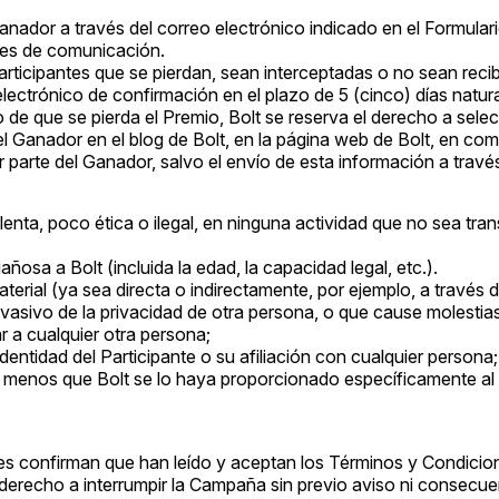
Ganador a través del correo electrónico indicado en el Formula
ales de comunicación.
Participantes que se pierdan, sean interceptadas o no sean reci
ctrónico de confirmación en el plazo de 5 (cinco) días naturale
de que se pierda el Premio, Bolt se reserva el derecho a sele
del Ganador en el blog de Bolt, en la página web de Bolt, en co
 parte del Ganador, salvo el envío de esta información a través
ulenta, poco ética o ilegal, en ninguna actividad que no sea tra
ñosa a Bolt (incluida la edad, la capacidad legal, etc.).
terial (ya sea directa o indirectamente, por ejemplo, a través 
vasivo de la privacidad de otra persona, o que cause molestia
r a cualquier otra persona;
identidad del Participante o su afiliación con cualquier persona;
 menos que Bolt se lo haya proporcionado específicamente al Pa
ntes confirman que han leído y aceptan los Términos y Condici
derecho a interrumpir la Campaña sin previo aviso ni consecuenc