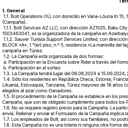
Tér
1. General
1.1. Bolt Operations OÜ, con domicilio en Vana-Lõuna tn 15, 
(Campaña).
1.1.1. Bolt Services AZ LLC, con dirección AZ1025, Baku City Kh
1503463041, es la organizadora de la campaña en Azerbaiy
1.1.2. Sauver Tunisia Support Services Limited, con dirección
BLOCK «A», 1.^(er) piso, n.º 5, residencia «La maravilla del 
campaña en Túnez.
1.2. La Campaña está organizada de dos formas:
a. Participación en la Encuesta sobre Rider a través del formu
b. Participación en el sorteo
1.3. La Campaña tendrá lugar del 08.08.2024 a 15.09.2024, 
1.4. Sólo los residentes en República Checa, Estonia, Franci
Lituania, Eslovaquia, Tanzania, Túnez mayores de 18 años (o q
elegidos al azar como Ganadores.
1.5. El procedimiento de la Campaña se establece en los pre
Campaña, que son de obligado cumplimiento para todos los P
1.6. No se requiere registro previo para la Campaña. La parti
envía. Rellenar y enviar el Formulario de la Campaña implica
1.7. Los empleados de Bolt, así como sus familiares, no pod
1.8. Esta Campaña no es una lotería ni ninguna otra forma de