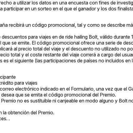
 derecho a utilizar los datos en una encuesta con fines de inves
 participar en un sorteo en el que el ganador y los dos finalist
ña recibirá un código promocional, tal y como se describe más a
escuentos para viajes en de ride hailing Bolt, válido durante 
el que se emite. El código promocional ofrece una serie de de
aplicará al precio total del viaje y el descuento no utilizado no p
recio total y el coste restante del viaje correrá a cargo del usu
es el siguiente (las participaciones de países no incluidos en 
icipante
crédito para viajes
correo electrónico indicado en el Formulario, una vez que el G
ue desea que se emita el código promocional del Premio.
l Premio no es sustituible ni canjeable en modo alguno y Bolt 
 la obtención del Premio.
es. .