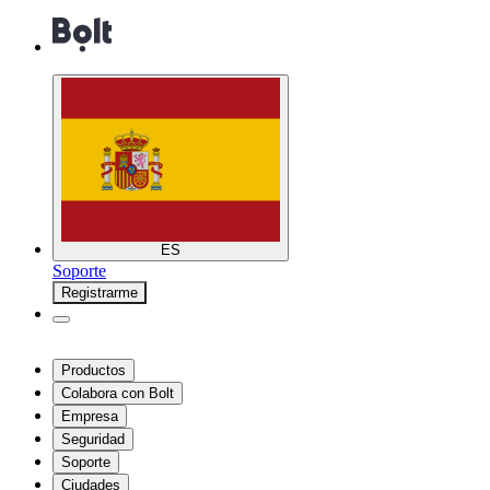
ES
Soporte
Registrarme
Productos
Colabora con Bolt
Empresa
Seguridad
Soporte
Ciudades