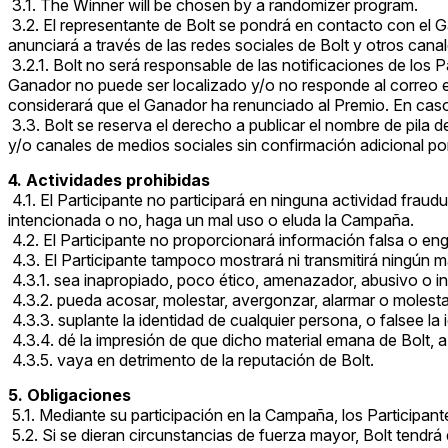
3.1. The Winner will be chosen by a randomizer program.
3.2. El representante de Bolt se pondrá en contacto con el 
anunciará a través de las redes sociales de Bolt y otros can
3.2.1. Bolt no será responsable de las notificaciones de los 
Ganador no puede ser localizado y/o no responde al correo ele
considerará que el Ganador ha renunciado al Premio. En caso 
3.3. Bolt se reserva el derecho a publicar el nombre de pila 
y/o canales de medios sociales sin confirmación adicional por
4. Actividades prohibidas
4.1. El Participante no participará en ninguna actividad fraud
intencionada o no, haga un mal uso o eluda la Campaña.
4.2. El Participante no proporcionará información falsa o enga
4.3. El Participante tampoco mostrará ni transmitirá ningún ma
4.3.1. sea inapropiado, poco ético, amenazador, abusivo o in
4.3.2. pueda acosar, molestar, avergonzar, alarmar o molesta
4.3.3. suplante la identidad de cualquier persona, o falsee la 
4.3.4. dé la impresión de que dicho material emana de Bolt, a
4.3.5. vaya en detrimento de la reputación de Bolt.
5. Obligaciones
5.1. Mediante su participación en la Campaña, los Participa
5.2. Si se dieran circunstancias de fuerza mayor, Bolt tendrá 