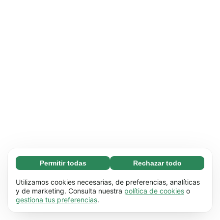
Permitir todas
Rechazar todo
Necesarias (65)
Las cookies necesarias ayudan a que nuestra
Más información
Utilizamos cookies necesarias, de preferencias, analíticas
página web funcione correctamente, pues
y de marketing. Consulta nuestra
política de cookies
o
gestiona tus preferencias
.
hace posible que se lleven a cabo funciones
Preferenciales (17)
básicas (por ejemplo, navegar por las distintas
Las cookies preferenciales hacen posible que
Más información
páginas). Nuestra página no puede funcionar