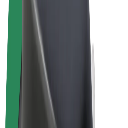
Términos y Condiciones
Privacidad
Cookies
© 2026 Bolt Technology OÜ
Productos
Viajes
Patinetes
Bolt Market
Bolt Food
Bolt Drive
Bolt para empresas