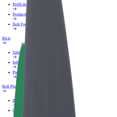
Perfil de trabajo
Productos
Bolt Food para empresas
Bicis
Safety Lab
Informar de un problema
Preguntas frecuentes
Bolt Plus
Beneficios
Cómo unirse