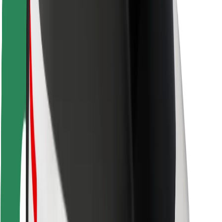
Seguridad para usuarios
Seguridad para conductores
Seguridad para patinetes
Safety Lab
Ciudades
Dónde estamos
Soluciones para las ciudades
Aeropuertos
Estaciones de carga de Bolt
Soporte
Para usuarios
Para conductores