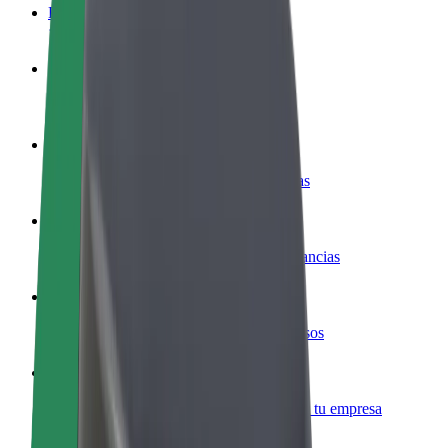
Preguntas frecuentes
Colaborar como conductor
Gana dinero colaborando con Bolt
Colaborar como repartidor
Repartí comida y cobrá todas las semanas
Añadir un restaurante o tienda
Llegá a más clientes y maximizá tus ganancias
Registrarse como propietario de flota
Añadí tu flota a Bolt y potenciá tus ingresos
Bolt para empresas
Productos y servicios de Bolt adaptados a tu empresa