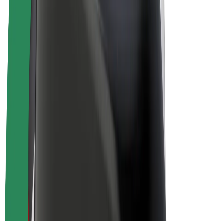
Bicis
Bolt Plus
Colabora con Bolt
Conductores
Ingresos de conductor/a
Repartidores
Ingresos de repartidor
Comercios de Bolt Food
Flotas
Franquicias
Empresa
Trabajá con nosotros