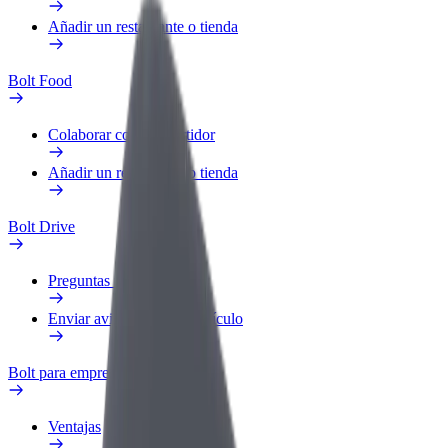
Añadir un restaurante o tienda
Bolt Food
Colaborar como repartidor
Añadir un restaurante o tienda
Bolt Drive
Preguntas frecuentes
Enviar aviso sobre un vehículo
Bolt para empresas
Ventajas