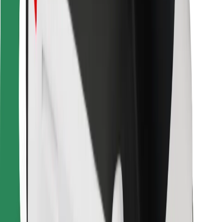
Para repartidores
Bolt Food
Para propietarios de flota
Para restaurantes
Bolt para empresas
Otros
Proveedores
Términos y Condiciones
Cookies
Seguridad
¡Conseguí un viaje en minutos!
Descargar la app de Bolt