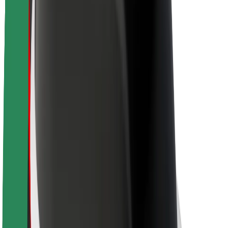
Acerca de Bolt
Sostenibilidad en Bolt
Project Zero
Blog
Sala de prensa
Directrices de la marca
Misión
Relación con inversores
Liderazgo
Marca
Medios
Fondo Urbano
Seguridad