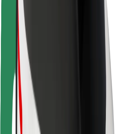
Seguridad para conductores
Seguridad para patinetes
Safety Lab
Ciudades
Dónde estamos
Soluciones para las ciudades
Aeropuertos
Estaciones de carga de Bolt
Soporte
Para usuarios
Para conductores
Para repartidores