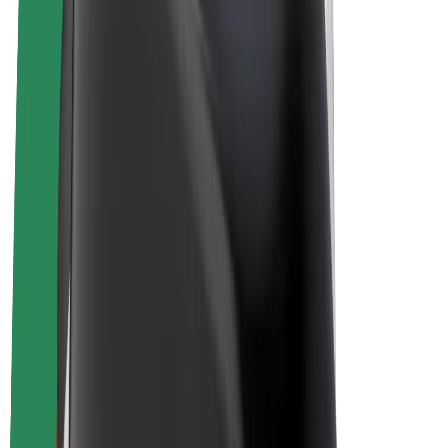
Bolt Plus
Colabora con Bolt
Conductores
Ingresos de conductor/a
Repartidores
Ingresos de repartidor
Comercios de Bolt Food
Flotas
Franquicias
Empresa
Trabajá con nosotros
Acerca de Bolt