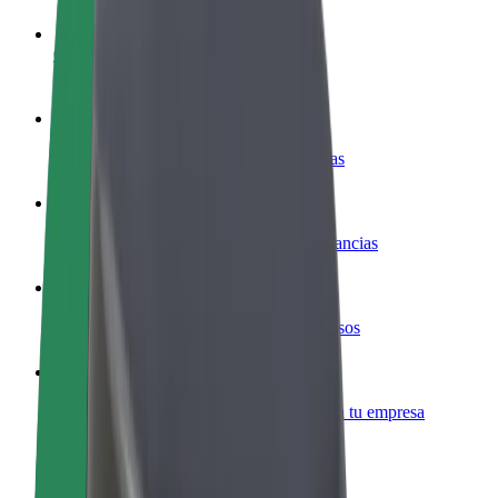
Colaborar como conductor
Gana dinero colaborando con Bolt
Colaborar como repartidor
Repartí comida y cobrá todas las semanas
Añadir un restaurante o tienda
Llegá a más clientes y maximizá tus ganancias
Registrarse como propietario de flota
Añadí tu flota a Bolt y potenciá tus ingresos
Bolt para empresas
Productos y servicios de Bolt adaptados a tu empresa