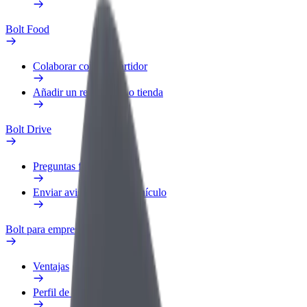
Bolt Food
Colaborar como repartidor
Añadir un restaurante o tienda
Bolt Drive
Preguntas frecuentes
Enviar aviso sobre un vehículo
Bolt para empresas
Ventajas
Perfil de trabajo