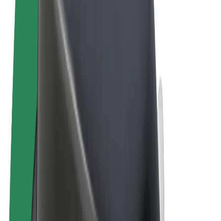
Términos y Condiciones
Privacidad
Cookies
© 2026 Bolt Technology OÜ
Productos
Viajes
Patinetes
Bolt Market
Bolt Food
Bolt Drive
Bolt para empresas
Bicis