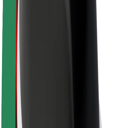
Sostenibilidad en Bolt
Project Zero
Blog
Sala de prensa
Directrices de la marca
Misión
Relación con inversores
Liderazgo
Marca
Medios
Fondo Urbano
Seguridad
Seguridad para usuarios