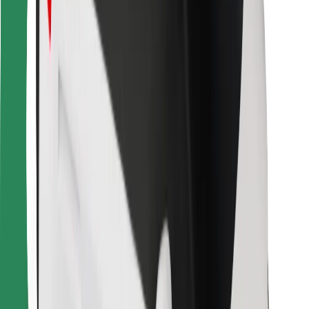
Bolt Food
Para propietarios de flota
Para restaurantes
Bolt para empresas
Otros
Proveedores
Términos y Condiciones
Cookies
Seguridad
¡Conseguí un viaje en minutos!
Descargar la app de Bolt
Encontrá tu comida favorita