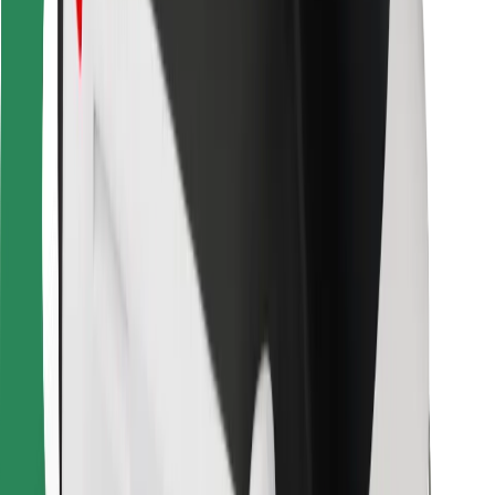
Para repartidores
Bolt Food
Para propietarios de flota
Para restaurantes
Bolt para empresas
Otros
Proveedores
Términos y Condiciones
Cookies
Seguridad
¡Conseguí un viaje en minutos!
Descargar la app de Bolt