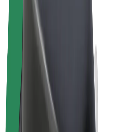
Términos y Condiciones
Privacidad
Cookies
© 2026 Bolt Technology OÜ
Productos
Viajes
Patinetes
Bolt Market
Bolt Food
Bolt Drive
Bolt para empresas