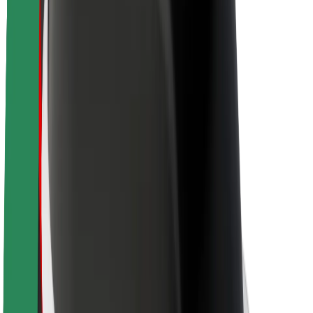
Acerca de Bolt
Sostenibilidad en Bolt
Project Zero
Blog
Sala de prensa
Directrices de la marca
Misión
Relación con inversores
Liderazgo
Marca
Medios
Fondo Urbano
Seguridad