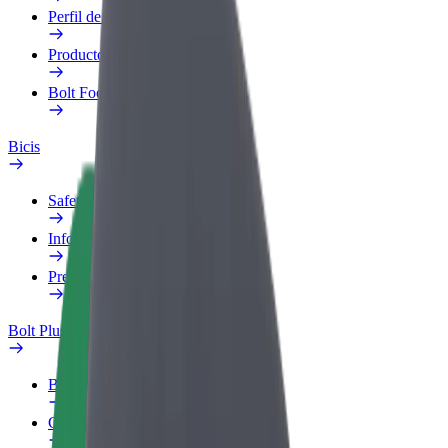
Perfil de trabajo
Productos
Bolt Food para empresas
Bicis
Safety Lab
Informar de un problema
Preguntas frecuentes
Bolt Plus
Beneficios
Cómo unirse