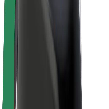
Bicis
Bolt Plus
Colabora con Bolt
Conductores
Ingresos de conductor/a
Repartidores
Ingresos de repartidor
Comercios de Bolt Food
Flotas
Franquicias
Empresa
Trabajá con nosotros