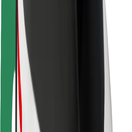
Seguridad para usuarios
Seguridad para conductores
Seguridad para patinetes
Safety Lab
Ciudades
Dónde estamos
Soluciones para las ciudades
Aeropuertos
Estaciones de carga de Bolt
Soporte
Para usuarios
Para conductores