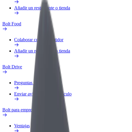
Añadir un restaurante o tienda
Bolt Food
Colaborar como repartidor
Añadir un restaurante o tienda
Bolt Drive
Preguntas frecuentes
Enviar aviso sobre un vehículo
Bolt para empresas
Ventajas