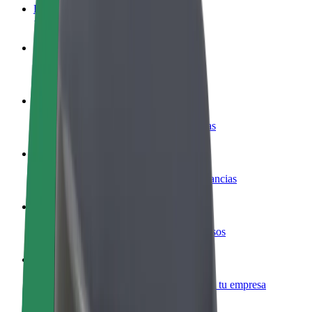
Preguntas frecuentes
Colaborar como conductor
Gana dinero colaborando con Bolt
Colaborar como repartidor
Repartí comida y cobrá todas las semanas
Añadir un restaurante o tienda
Llegá a más clientes y maximizá tus ganancias
Registrarse como propietario de flota
Añadí tu flota a Bolt y potenciá tus ingresos
Bolt para empresas
Productos y servicios de Bolt adaptados a tu empresa