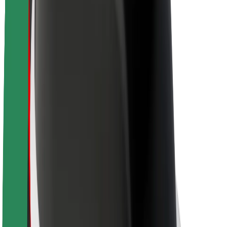
Acerca de Bolt
Sostenibilidad en Bolt
Project Zero
Blog
Sala de prensa
Directrices de la marca
Misión
Relación con inversores
Liderazgo
Marca
Medios
Fondo Urbano
Seguridad