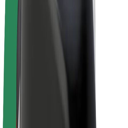
Bicis
Bolt Plus
Colabora con Bolt
Conductores
Ingresos de conductor/a
Repartidores
Ingresos de repartidor
Comercios de Bolt Food
Flotas
Franquicias
Empresa
Trabajá con nosotros