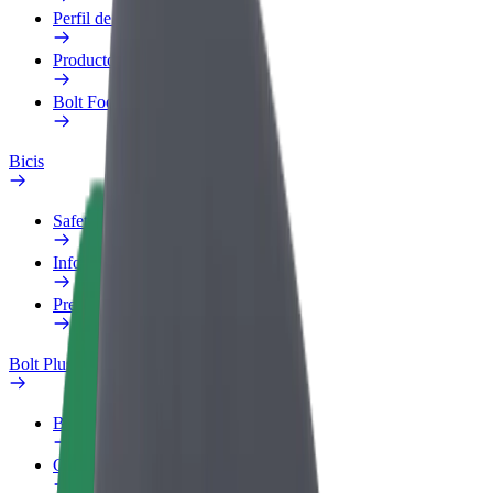
Perfil de trabajo
Productos
Bolt Food para empresas
Bicis
Safety Lab
Informar de un problema
Preguntas frecuentes
Bolt Plus
Beneficios
Cómo unirse