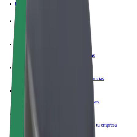
Preguntas frecuentes
Colaborar como conductor
Gana dinero colaborando con Bolt
Colaborar como repartidor
Repartí comida y cobrá todas las semanas
Añadir un restaurante o tienda
Llegá a más clientes y maximizá tus ganancias
Registrarse como propietario de flota
Añadí tu flota a Bolt y potenciá tus ingresos
Bolt para empresas
Productos y servicios de Bolt adaptados a tu empresa