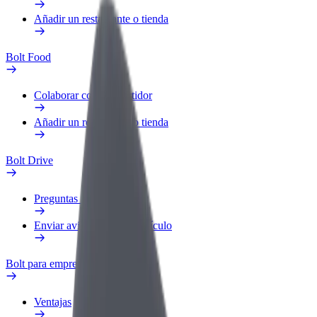
Añadir un restaurante o tienda
Bolt Food
Colaborar como repartidor
Añadir un restaurante o tienda
Bolt Drive
Preguntas frecuentes
Enviar aviso sobre un vehículo
Bolt para empresas
Ventajas