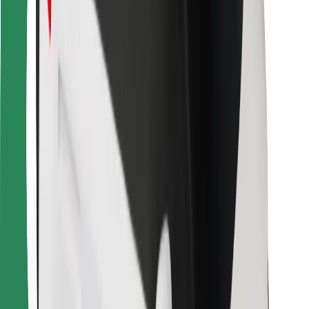
Para repartidores
Bolt Food
Para propietarios de flota
Para restaurantes
Bolt para empresas
Otros
Proveedores
Términos y Condiciones
Cookies
Seguridad
¡Conseguí un viaje en minutos!
Descargar la app de Bolt