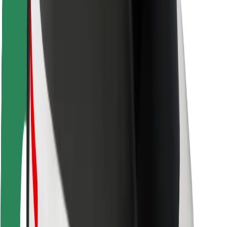
Seguridad para usuarios
Seguridad para conductores
Seguridad para patinetes
Safety Lab
Ciudades
Dónde estamos
Soluciones para las ciudades
Aeropuertos
Estaciones de carga de Bolt
Soporte
Para usuarios
Para conductores