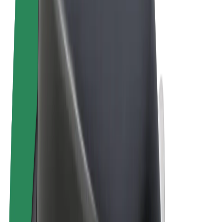
Términos y Condiciones
Privacidad
Cookies
© 2026 Bolt Technology OÜ
Productos
Viajes
Patinetes
Bolt Market
Bolt Food
Bolt Drive
Bolt para empresas