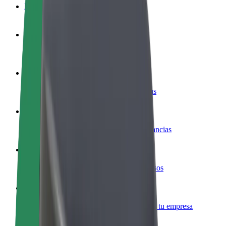
Preguntas frecuentes
Colaborar como conductor
Gana dinero colaborando con Bolt
Colaborar como repartidor
Repartí comida y cobrá todas las semanas
Añadir un restaurante o tienda
Llegá a más clientes y maximizá tus ganancias
Registrarse como propietario de flota
Añadí tu flota a Bolt y potenciá tus ingresos
Bolt para empresas
Productos y servicios de Bolt adaptados a tu empresa