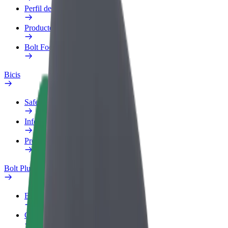
Perfil de trabajo
Productos
Bolt Food para empresas
Bicis
Safety Lab
Informar de un problema
Preguntas frecuentes
Bolt Plus
Beneficios
Cómo unirse