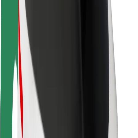
Seguridad para usuarios
Seguridad para conductores
Seguridad para patinetes
Safety Lab
Ciudades
Dónde estamos
Soluciones para las ciudades
Aeropuertos
Estaciones de carga de Bolt
Soporte
Para usuarios
Para conductores