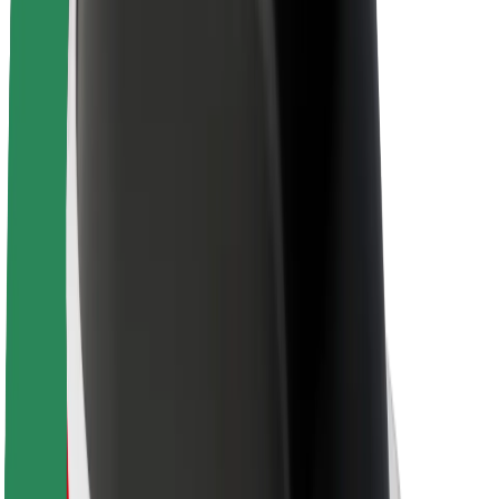
Acerca de Bolt
Sostenibilidad en Bolt
Project Zero
Blog
Sala de prensa
Directrices de la marca
Misión
Relación con inversores
Liderazgo
Marca
Medios
Fondo Urbano
Seguridad