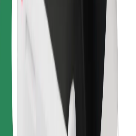
Para repartidores
Bolt Food
Para propietarios de flota
Para restaurantes
Bolt para empresas
Otros
Proveedores
Términos y Condiciones
Cookies
Seguridad
¡Conseguí un viaje en minutos!
Descargar la app de Bolt