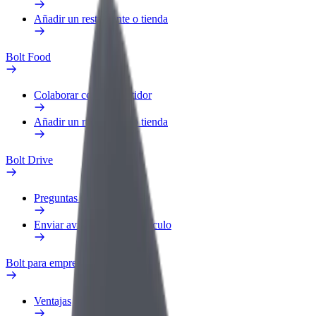
Añadir un restaurante o tienda
Bolt Food
Colaborar como repartidor
Añadir un restaurante o tienda
Bolt Drive
Preguntas frecuentes
Enviar aviso sobre un vehículo
Bolt para empresas
Ventajas