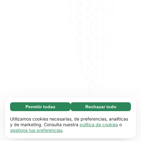
Permitir todas
Rechazar todo
Necesarias (65)
Las cookies necesarias ayudan a que nuestra
Más información
Utilizamos cookies necesarias, de preferencias, analíticas
página web funcione correctamente, pues
y de marketing. Consulta nuestra
política de cookies
o
gestiona tus preferencias
.
hace posible que se lleven a cabo funciones
Preferenciales (17)
básicas (por ejemplo, navegar por las distintas