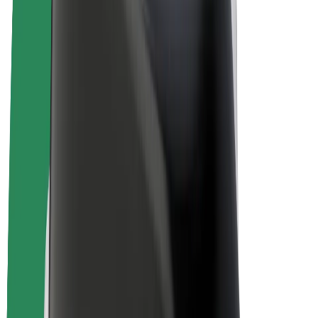
Bicis
Bolt Plus
Colabora con Bolt
Conductores
Ingresos de conductor/a
Repartidores
Ingresos de repartidor
Comercios de Bolt Food
Flotas
Franquicias
Empresa
Trabajá con nosotros