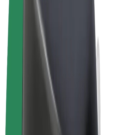
Términos y Condiciones
Privacidad
Cookies
© 2026 Bolt Technology OÜ
Productos
Viajes
Patinetes
Bolt Market
Bolt Food
Bolt Drive
Bolt para empresas