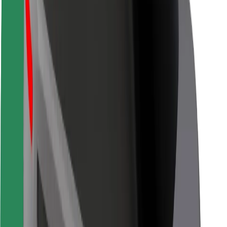
Seguridad para usuarios
Seguridad para conductores
Seguridad para patinetes
Safety Lab
Ciudades
Dónde estamos
Soluciones para las ciudades
Aeropuertos
Estaciones de carga de Bolt
Soporte
Para usuarios
Para conductores