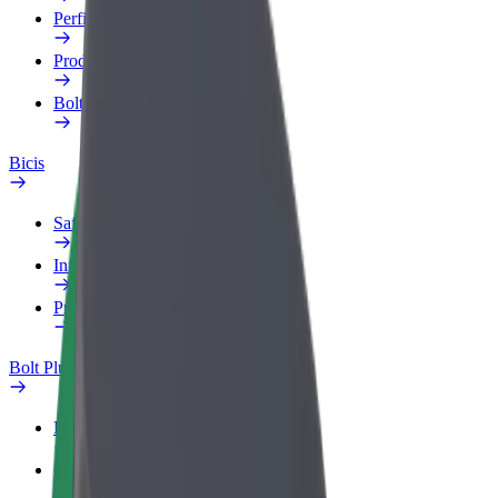
Perfil de trabajo
Productos
Bolt Food para empresas
Bicis
Safety Lab
Informar de un problema
Preguntas frecuentes
Bolt Plus
Beneficios
Cómo unirse