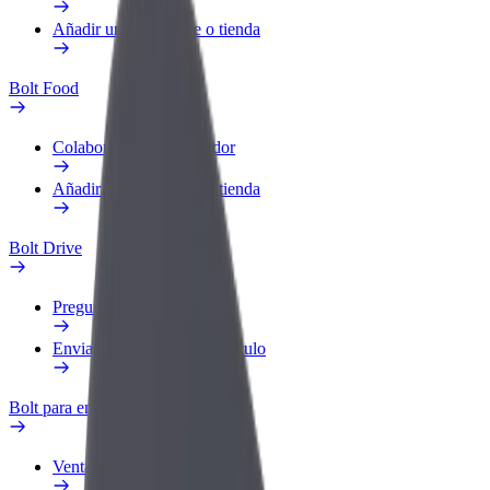
Añadir un restaurante o tienda
Bolt Food
Colaborar como repartidor
Añadir un restaurante o tienda
Bolt Drive
Preguntas frecuentes
Enviar aviso sobre un vehículo
Bolt para empresas
Ventajas