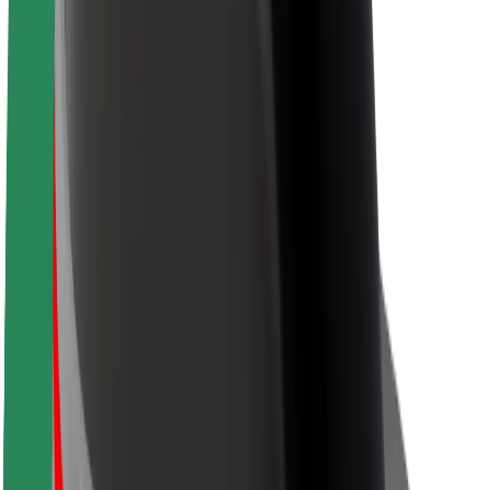
Acerca de Bolt
Sostenibilidad en Bolt
Project Zero
Blog
Sala de prensa
Directrices de la marca
Misión
Relación con inversores
Liderazgo
Marca
Medios
Fondo Urbano
Seguridad