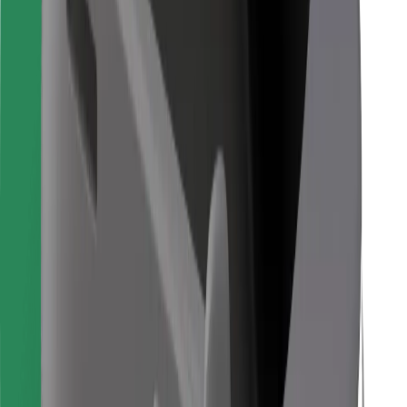
Para repartidores
Bolt Food
Para propietarios de flota
Para restaurantes
Bolt para empresas
Otros
Proveedores
Términos y Condiciones
Cookies
Seguridad
¡Conseguí un viaje en minutos!
Descargar la app de Bolt