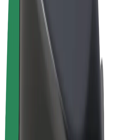
Términos y Condiciones
Privacidad
Cookies
© 2026 Bolt Technology OÜ
Productos
Viajes
Patinetes
Bolt Market
Bolt Food
Bolt Drive
Bolt para empresas