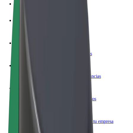
Preguntas frecuentes
Colaborar como conductor
Gana dinero colaborando con Bolt
Colaborar como repartidor
Repartí comida y cobrá todas las semanas
Añadir un restaurante o tienda
Llegá a más clientes y maximizá tus ganancias
Registrarse como propietario de flota
Añadí tu flota a Bolt y potenciá tus ingresos
Bolt para empresas
Productos y servicios de Bolt adaptados a tu empresa