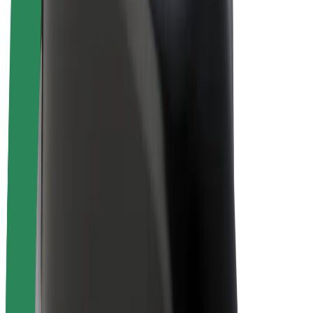
Bicis
Bolt Plus
Colabora con Bolt
Conductores
Ingresos de conductor/a
Repartidores
Ingresos de repartidor
Comercios de Bolt Food
Flotas
Franquicias
Empresa
Trabajá con nosotros