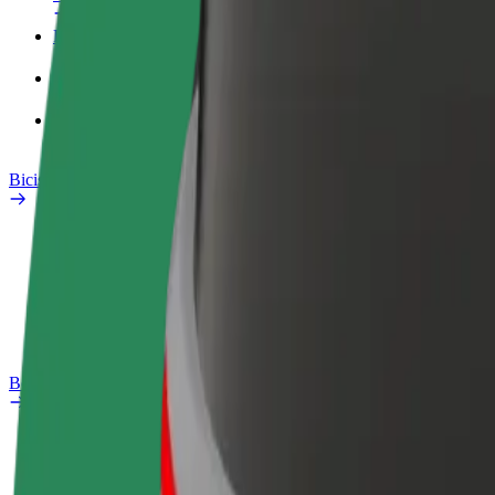
Perfil de trabajo
Productos
Bolt Food para empresas
Bicis
Safety Lab
Informar de un problema
Preguntas frecuentes
Bolt Plus
Beneficios
Cómo unirse