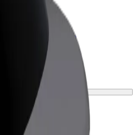
olt para empresas
roductos y servicios de Bolt adaptados a
u empresa
la opción perfecta para tu viaje.