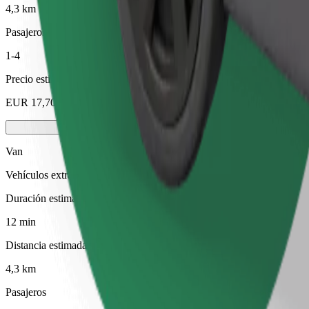
4,3 km
Pasajeros
1-4
Precio estimado
EUR 17,70
Van
Vehículos extragrandes con capacidad para 8 personas
Duración estimada del viaje
12 min
Distancia estimada
4,3 km
Pasajeros