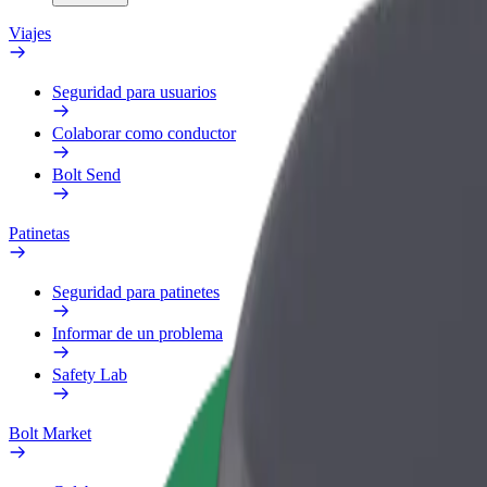
Viajes
Seguridad para usuarios
Colaborar como conductor
Bolt Send
Patinetas
Seguridad para patinetes
Informar de un problema
Safety Lab
Bolt Market