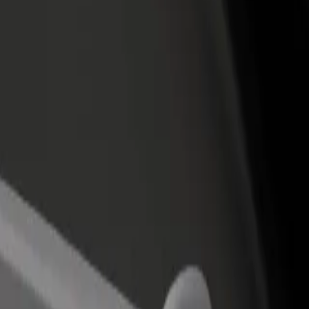
adir un restaurante o tienda
Registrarse como propietario de
B
egá a más clientes y maximizá tus
flota
P
nancias
Añadí tu flota a Bolt y potenciá tus
t
ingresos
aint-Jean - Kliniek Sint-Jan
ue Saint-Jean - Kliniek Sint-Jan? Explorá nuestros servicios y encontrá 
Descargá la app de Bolt