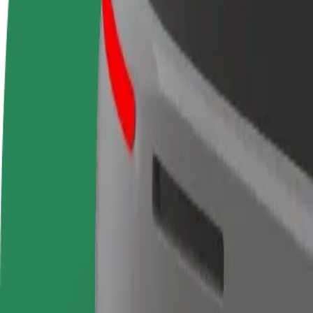
Preguntas frecuentes
Colaborar como conductor
Colaborar como repartidor
Añ
Gana dinero colaborando
Repartí comida y cobrá todas las
Ll
con Bolt
semanas
ga
Cómo ir de Bruxelles-Midi - Brussel-Zuid a Clinique S
¿Buscás la mejor forma de ir de Bruxelles-Midi - Brussel-Zuid a Cliniq
Origen
Bruxelles-Midi - Brussel-Zuid
Destino
Clinique Saint-Jean - Kliniek Sint-Jan
Comodidad y confort a un botón de distancia
Bolt