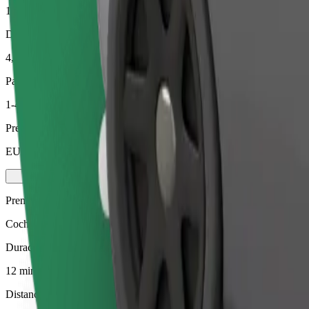
12 min
Distancia estimada
4,3 km
Pasajeros
1-4
Precio estimado
EUR 19,00
Premium
Coches prémium de tamaño medio con extras de alta gama
Duración estimada del viaje
12 min
Distancia estimada