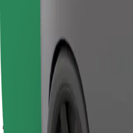
Viajes fiables en coches estándar de tamaño medio.
Duración estimada del viaje
12 min
Distancia estimada
4,3 km
Pasajeros
1-4
Precio estimado
EUR 16,00
Ecológico
Viajes eficientes en vehículos híbridos y eléctricos
Duración estimada del viaje