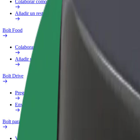
Colaborar como repartidor
Añadir un restaurante o tienda
Bolt Food
Colaborar como repartidor
Añadir un restaurante o tienda
Bolt Drive
Preguntas frecuentes
Enviar aviso sobre un vehículo
Bolt para empresas
Ventajas