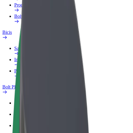
Productos
Bolt Food para empresas
Bicis
Safety Lab
Informar de un problema
Preguntas frecuentes
Bolt Plus
Beneficios
Cómo unirse
Preguntas frecuentes