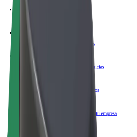
Colaborar como conductor
Gana dinero colaborando con Bolt
Colaborar como repartidor
Repartí comida y cobrá todas las semanas
Añadir un restaurante o tienda
Llegá a más clientes y maximizá tus ganancias
Registrarse como propietario de flota
Añadí tu flota a Bolt y potenciá tus ingresos
Bolt para empresas
Productos y servicios de Bolt adaptados a tu empresa