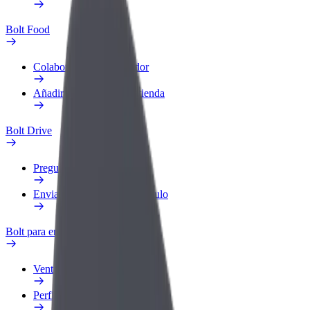
Bolt Food
Colaborar como repartidor
Añadir un restaurante o tienda
Bolt Drive
Preguntas frecuentes
Enviar aviso sobre un vehículo
Bolt para empresas
Ventajas
Perfil de trabajo