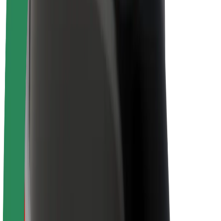
Bolt Plus
Colabora con Bolt
Conductores
Ingresos de conductor/a
Repartidores
Ingresos de repartidor
Comercios de Bolt Food
Flotas
Franquicias
Empresa
Trabajá con nosotros
Acerca de Bolt