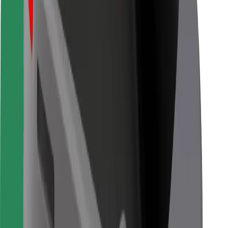
Seguridad para conductores
Seguridad para patinetes
Safety Lab
Ciudades
Dónde estamos
Soluciones para las ciudades
Aeropuertos
Estaciones de carga de Bolt
Soporte
Para usuarios
Para conductores
Para repartidores