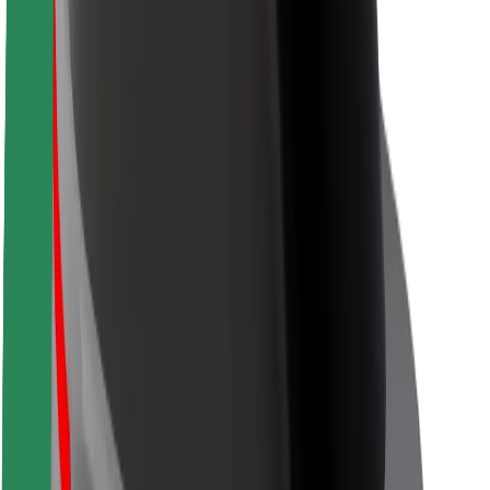
Sostenibilidad en Bolt
Project Zero
Blog
Sala de prensa
Directrices de la marca
Misión
Relación con inversores
Liderazgo
Marca
Medios
Fondo Urbano
Seguridad
Seguridad para usuarios