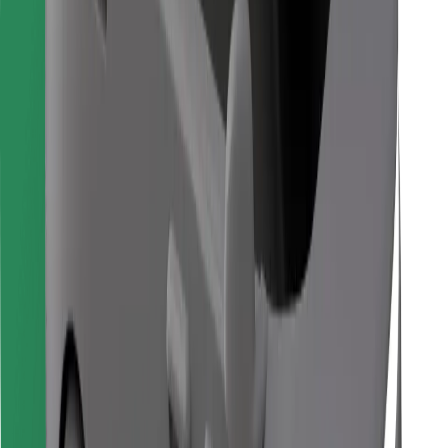
Bolt Food
Para propietarios de flota
Para restaurantes
Bolt para empresas
Otros
Proveedores
Términos y Condiciones
Cookies
Seguridad
¡Conseguí un viaje en minutos!
Descargar la app de Bolt
Encontrá tu comida favorita