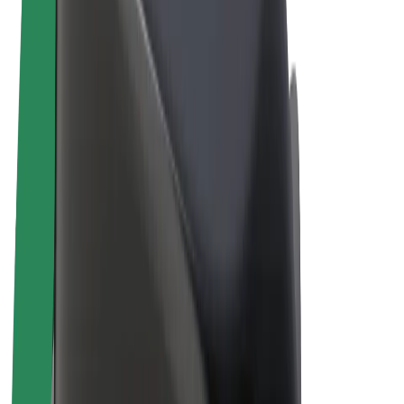
Términos y Condiciones
Privacidad
Cookies
© 2026 Bolt Technology OÜ
Productos
Viajes
Patinetes
Bolt Market
Bolt Food
Bolt Drive
Bolt para empresas
Bicis