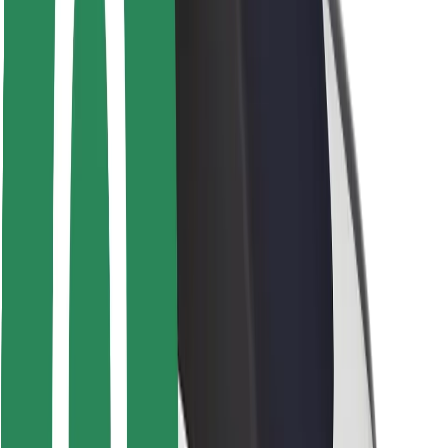
Seguridad para conductores
Seguridad para patinetes
Safety Lab
Ciudades
Dónde estamos
Soluciones para las ciudades
Aeropuertos
Estaciones de carga de Bolt
Soporte
Para usuarios
Para conductores
Para repartidores