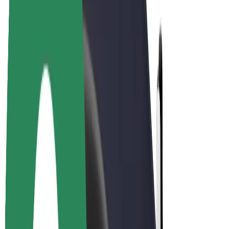
Bolt Plus
Colabora con Bolt
Conductores
Ingresos de conductor/a
Repartidores
Ingresos de repartidor
Comercios de Bolt Food
Flotas
Franquicias
Empresa
Trabajá con nosotros
Acerca de Bolt