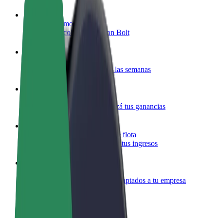
Colaborar como conductor
Gana dinero colaborando con Bolt
Colaborar como repartidor
Repartí comida y cobrá todas las semanas
Añadir un restaurante o tienda
Llegá a más clientes y maximizá tus ganancias
Registrarse como propietario de flota
Añadí tu flota a Bolt y potenciá tus ingresos
Bolt para empresas
Productos y servicios de Bolt adaptados a tu empresa