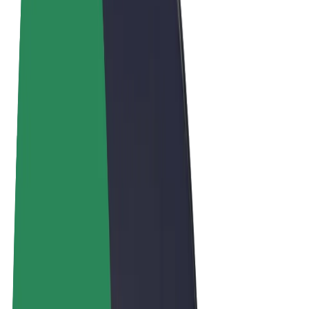
Términos y Condiciones
Privacidad
Cookies
© 2026 Bolt Technology OÜ
Productos
Viajes
Patinetes
Bolt Market
Bolt Food
Bolt Drive
Bolt para empresas
Bicis