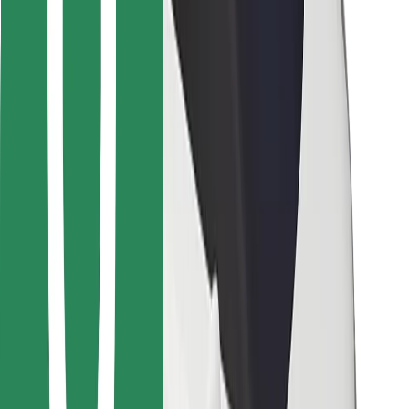
Bolt Food
Para propietarios de flota
Para restaurantes
Bolt para empresas
Otros
Proveedores
Términos y Condiciones
Cookies
Seguridad
¡Conseguí un viaje en minutos!
Descargar la app de Bolt
Encontrá tu comida favorita