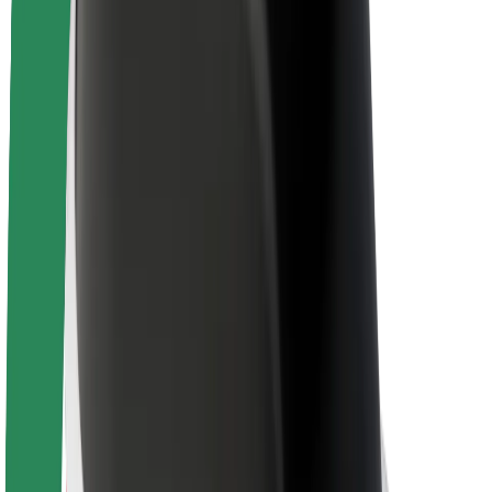
Sostenibilidad en Bolt
Project Zero
Blog
Sala de prensa
Directrices de la marca
Misión
Relación con inversores
Liderazgo
Marca
Medios
Fondo Urbano
Seguridad
Seguridad para usuarios