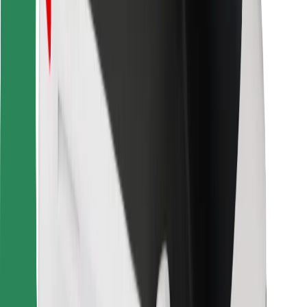
Bolt Food
Para propietarios de flota
Para restaurantes
Bolt para empresas
Otros
Proveedores
Términos y Condiciones
Cookies
Seguridad
¡Conseguí un viaje en minutos!
Descargar la app de Bolt
Encontrá tu comida favorita