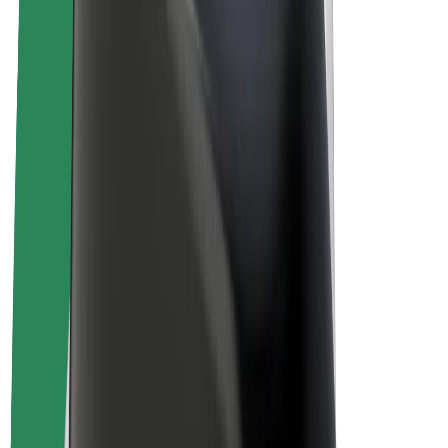
Bolt Plus
Colabora con Bolt
Conductores
Ingresos de conductor/a
Repartidores
Ingresos de repartidor
Comercios de Bolt Food
Flotas
Franquicias
Empresa
Trabajá con nosotros
Acerca de Bolt