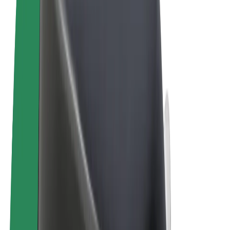
Términos y Condiciones
Privacidad
Cookies
© 2026 Bolt Technology OÜ
Productos
Viajes
Patinetes
Bolt Market
Bolt Food
Bolt Drive
Bolt para empresas
Bicis