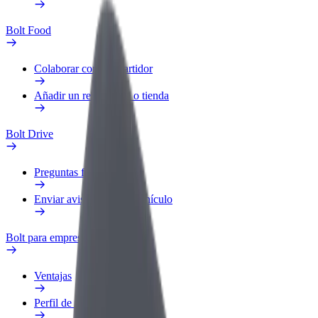
Bolt Food
Colaborar como repartidor
Añadir un restaurante o tienda
Bolt Drive
Preguntas frecuentes
Enviar aviso sobre un vehículo
Bolt para empresas
Ventajas
Perfil de trabajo