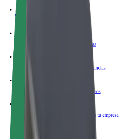
Colaborar como conductor
Gana dinero colaborando con Bolt
Colaborar como repartidor
Repartí comida y cobrá todas las semanas
Añadir un restaurante o tienda
Llegá a más clientes y maximizá tus ganancias
Registrarse como propietario de flota
Añadí tu flota a Bolt y potenciá tus ingresos
Bolt para empresas
Productos y servicios de Bolt adaptados a tu empresa