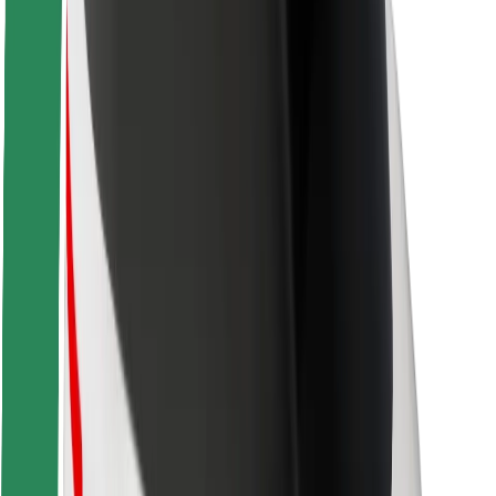
Seguridad para conductores
Seguridad para patinetes
Safety Lab
Ciudades
Dónde estamos
Soluciones para las ciudades
Aeropuertos
Estaciones de carga de Bolt
Soporte
Para usuarios
Para conductores
Para repartidores