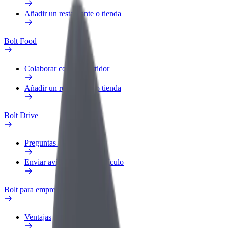
Añadir un restaurante o tienda
Bolt Food
Colaborar como repartidor
Añadir un restaurante o tienda
Bolt Drive
Preguntas frecuentes
Enviar aviso sobre un vehículo
Bolt para empresas
Ventajas