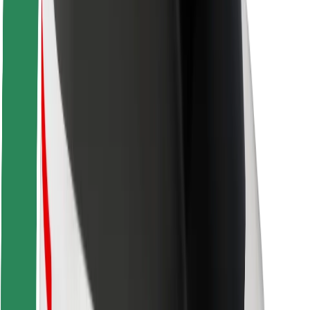
Seguridad para usuarios
Seguridad para conductores
Seguridad para patinetes
Safety Lab
Ciudades
Dónde estamos
Soluciones para las ciudades
Aeropuertos
Estaciones de carga de Bolt
Soporte
Para usuarios
Para conductores