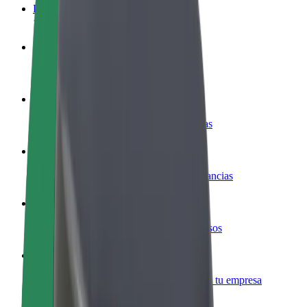
Preguntas frecuentes
Colaborar como conductor
Gana dinero colaborando con Bolt
Colaborar como repartidor
Repartí comida y cobrá todas las semanas
Añadir un restaurante o tienda
Llegá a más clientes y maximizá tus ganancias
Registrarse como propietario de flota
Añadí tu flota a Bolt y potenciá tus ingresos
Bolt para empresas
Productos y servicios de Bolt adaptados a tu empresa