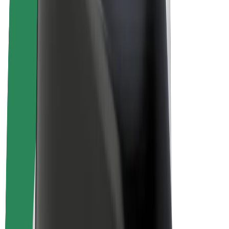
Bicis
Bolt Plus
Colabora con Bolt
Conductores
Ingresos de conductor/a
Repartidores
Ingresos de repartidor
Comercios de Bolt Food
Flotas
Franquicias
Empresa
Trabajá con nosotros