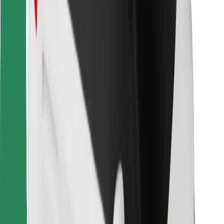
Para repartidores
Bolt Food
Para propietarios de flota
Para restaurantes
Bolt para empresas
Otros
Proveedores
Términos y Condiciones
Cookies
Seguridad
¡Conseguí un viaje en minutos!
Descargar la app de Bolt