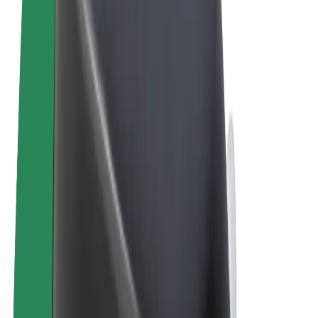
Términos y Condiciones
Privacidad
Cookies
© 2026 Bolt Technology OÜ
Productos
Viajes
Patinetes
Bolt Market
Bolt Food
Bolt Drive
Bolt para empresas