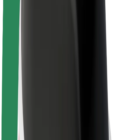
Acerca de Bolt
Sostenibilidad en Bolt
Project Zero
Blog
Sala de prensa
Directrices de la marca
Misión
Relación con inversores
Liderazgo
Marca
Medios
Fondo Urbano
Seguridad