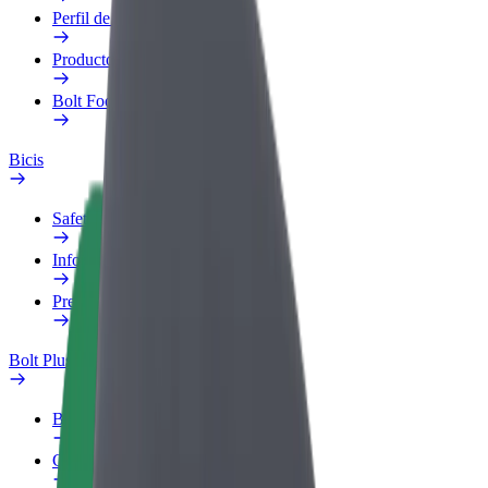
Perfil de trabajo
Productos
Bolt Food para empresas
Bicis
Safety Lab
Informar de un problema
Preguntas frecuentes
Bolt Plus
Beneficios
Cómo unirse